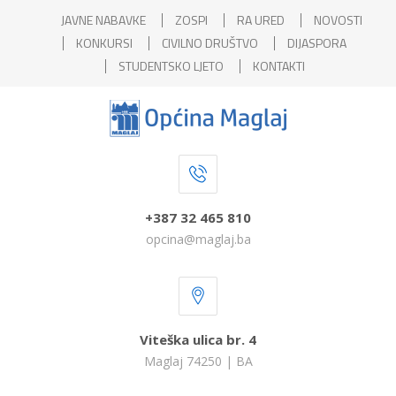
JAVNE NABAVKE
ZOSPI
RA URED
NOVOSTI
KONKURSI
CIVILNO DRUŠTVO
DIJASPORA
STUDENTSKO LJETO
KONTAKTI
+387 32 465 810
opcina@maglaj.ba
Viteška ulica br. 4
Maglaj 74250 | BA