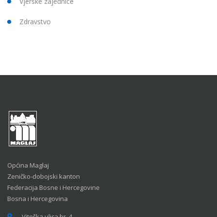
Vjerske zajednice
Zdravstvo
Općina Maglaj
Zeničko-dobojski kanton
Federacija Bosne i Hercegovine
Bosna i Hercegovina
Viteška ulica br. 4