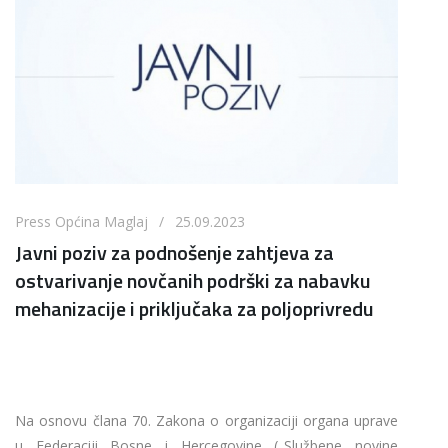
Press Općina Maglaj / 25.09.2023
Javni poziv za podnošenje zahtjeva za
ostvarivanje novčanih podrški za nabavku
mehanizacije i priključaka za poljoprivredu
Na osnovu člana 70. Zakona o organizaciji organa uprave
u Federaciji Bosne i Hercegovine („Službene novine