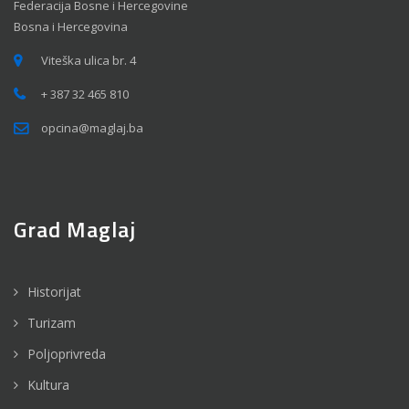
Federacija Bosne i Hercegovine
Bosna i Hercegovina
Viteška ulica br. 4
+ 387 32 465 810
opcina@maglaj.ba
Grad Maglaj
Historijat
Turizam
Poljoprivreda
Kultura