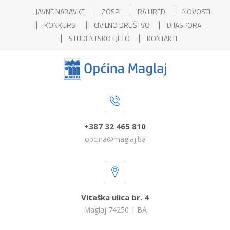
JAVNE NABAVKE
ZOSPI
RA URED
NOVOSTI
KONKURSI
CIVILNO DRUŠTVO
DIJASPORA
STUDENTSKO LJETO
KONTAKTI
+387 32 465 810
opcina@maglaj.ba
Viteška ulica br. 4
Maglaj 74250 | BA