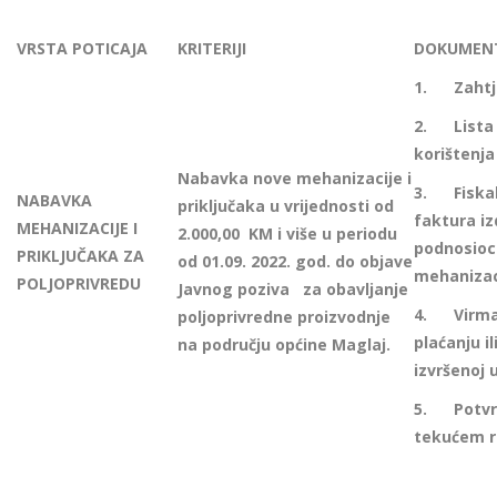
VRSTA POTICAJA
KRITERIJI
DOKUMENT
1.
Zahtj
2.
Lista
korištenja 
Nabavka nove mehanizacije i
3.
Fiska
NABAVKA
priključaka u vrijednosti od
faktura i
MEHANIZACIJE I
2.000,00 KM i više u periodu
podnosioc
PRIKLJUČAKA ZA
od 01.09. 2022. god. do objave
mehanizaci
POLJOPRIVREDU
Javnog poziva za obavljanje
4.
Virm
poljoprivredne proizvodnje
plaćanju il
na području općine Maglaj.
izvršenoj 
5.
Potv
tekućem r