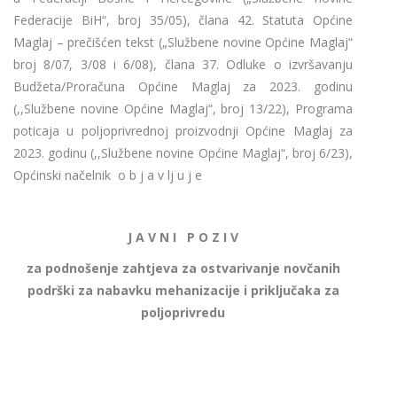
Federacije BiH“, broj 35/05), člana 42. Statuta Općine
Maglaj – prečišćen tekst („Službene novine Općine Maglaj“
broj 8/07, 3/08 i 6/08), člana 37. Odluke o izvršavanju
Budžeta/Proračuna Općine Maglaj za 2023. godinu
(,,Službene novine Općine Maglaj“, broj 13/22), Programa
poticaja u poljoprivrednoj proizvodnji Općine Maglaj za
2023. godinu (,,Službene novine Općine Maglaj“, broj 6/23),
Općinski načelnik o b j a v lj u j e
J A V N I P O Z I V
za podnošenje zahtjeva za ostvarivanje novčanih
podrški za nabavku mehanizacije i priključaka za
poljoprivredu