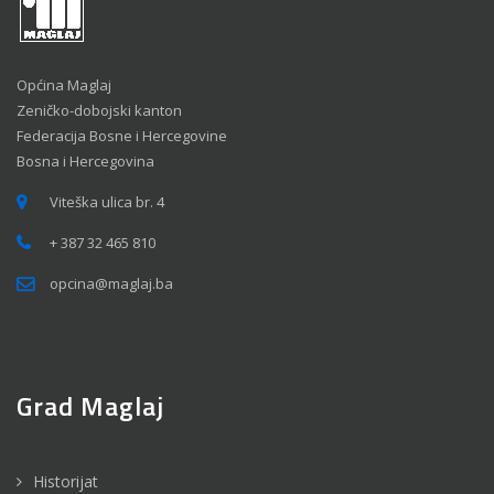
Općina Maglaj
Zeničko-dobojski kanton
Federacija Bosne i Hercegovine
Bosna i Hercegovina
Viteška ulica br. 4
+ 387 32 465 810
opcina@maglaj.ba
Grad Maglaj
Historijat