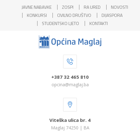
JAVNE NABAVKE
ZOSPI
RA URED
NOVOSTI
KONKURSI
CIVILNO DRUŠTVO
DIJASPORA
STUDENTSKO LJETO
KONTAKTI
+387 32 465 810
opcina@maglaj.ba
Viteška ulica br. 4
Maglaj 74250 | BA