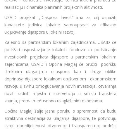
realizaciju i dinamika planiranih projektnih aktivnosti.
USAID projekat „Diaspora Invest“ ima za cilj osnažiti
kapacitete jedinica lokalne samouprave za efikasno
uključivanje dijaspore u lokalni razvoj.
Zajedno sa partnerskim lokalnim zajednicama, USAID će
podržati uspostavljanje lokalnih fondova za podsticanje
investicionih projekata dijaspore u partnerskim lokalnim
zajednicama. USAID i Općina Maglaj će pružiti podršku
direktnim ulaganjima dijaspore, kao i druge oblike
doprinosa dijaspore lokalnom društvenom i ekonomskom
razvoju u svrhu omogućavanja novih investicija, otvaranja
novih radnih mjesta i intervencija u smislu transfera
znanja, prema međusobno usaglašenim osnovama.
Općina Maglaj šalje jasnu poruku o spremnosti da budu
atraktivna destinacija za ulaganja dijaspore, te potvrđuju
svoju opredijeljenost otvorenoj i transparentnoj podršci