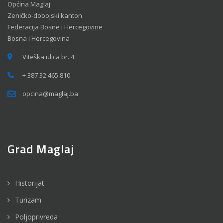
Općina Maglaj
Zeničko-dobojski kanton
Federacija Bosne i Hercegovine
Bosna i Hercegovina
Viteška ulica br. 4
+ 387 32 465 810
opcina@maglaj.ba
Grad Maglaj
Historijat
Turizam
Poljoprivreda