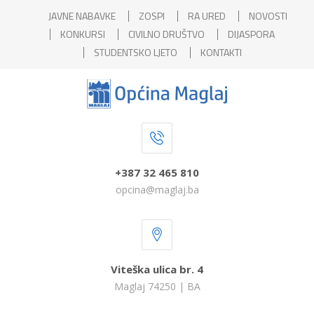
JAVNE NABAVKE
ZOSPI
RA URED
NOVOSTI
KONKURSI
CIVILNO DRUŠTVO
DIJASPORA
STUDENTSKO LJETO
KONTAKTI
+387 32 465 810
opcina@maglaj.ba
Viteška ulica br. 4
Maglaj 74250 | BA