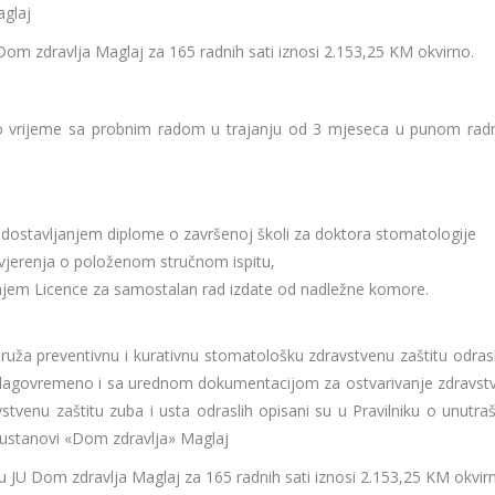
aglaj
om zdravlja Maglaj za 165 radnih sati iznosi 2.153,25 KM okvirno.
no vrijeme sa probnim radom u trajanju od 3 mjeseca u punom ra
 dostavljanjem diplome o završenoj školi za doktora stomatologije
Uvjerenja o položenom stručnom ispitu,
njem Licence za samostalan rad izdate od nadležne komore.
uža preventivnu i kurativnu stomatološku zdravstvenu zaštitu odras
ciju blagovremeno i sa urednom dokumentacijom za ostvarivanje zdravst
stvenu zaštitu zuba i usta odraslih opisani su u Pravilniku o unutraš
oj ustanovi «Dom zdravlja» Maglaj
 JU Dom zdravlja Maglaj za 165 radnih sati iznosi 2.153,25 KM okvir