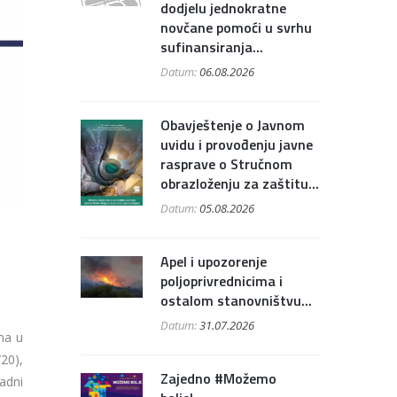
dodjelu jednokratne
novčane pomoći u svrhu
sufinansiranja...
Datum:
06.08.2026
Obavještenje o Javnom
uvidu i provođenju javne
rasprave o Stručnom
obrazloženju za zaštitu...
Datum:
05.08.2026
Apel i upozorenje
poljoprivrednicima i
ostalom stanovništvu...
Datum:
31.07.2026
ma u
20),
Zajedno #Možemo
adni