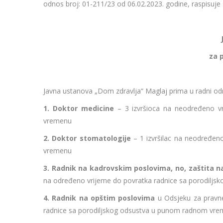
odnos broj: 01-211/23 od 06.02.2023. godine, raspisuje 
J
za 
Javna ustanova „Dom zdravlja“ Maglaj prima u radni odn
1. Doktor medicine
– 3 izvršioca na neodređeno v
vremenu
2. Doktor stomatologije
– 1 izvršilac na neodređen
vremenu
3. Radnik na kadrovskim poslovima, no, zaštita na
na određeno vrijeme do povratka radnice sa porodilj
4. Radnik na opštim poslovima
u Odsjeku za pravne
radnice sa porodiljskog odsustva u punom radnom vre