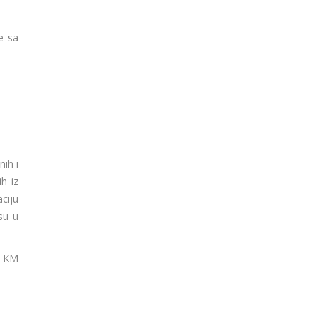
e sa
ih i
h iz
ciju
su u
6 KM