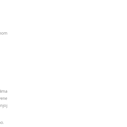
dnom
lima
vene
njoj
no.