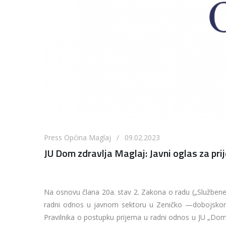
Press Općina Maglaj / 09.02.2023
JU Dom zdravlja Maglaj: Javni oglas za pri
Na osnovu člana 20a. stav 2. Zakona o radu („Službene 
radni odnos u javnom sektoru u Zeničko —dobojskom 
Pravilnika o postupku prijema u radni odnos u JU „Dom 