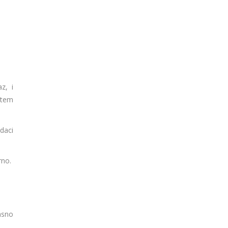
z, i
utem
daci
rno.
asno