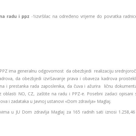
 na radu i ppz
-1izvršilac na određeno vrijeme do povratka radnic
 PPZ ima generalnu odgovornost da obezbjedi realizaciju srednjoročn
drova, da obezbjedi izvršavanje prava i obaveza kadrova proistekli
a i prestanka rada zaposlenika, da čuva i ažurira ličnu dokumenta
z oblasti NO, CZ, zaštite na radu i PPZ-e. Posebni zadaci opisani 
oslova i zadataka u Javnoj ustanovi «Dom zdravlja» Maglaj.
ima u JU Dom zdravlja Maglaj za 165 radnih sati iznosi 1.258,4