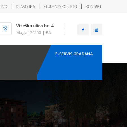
ŠTVO
DIJASPORA
STUDENTSKO LJETO
KONTAKTI
Viteška ulica br. 4
Maglaj 74250 | BA
E-SERVIS GRAÐANA