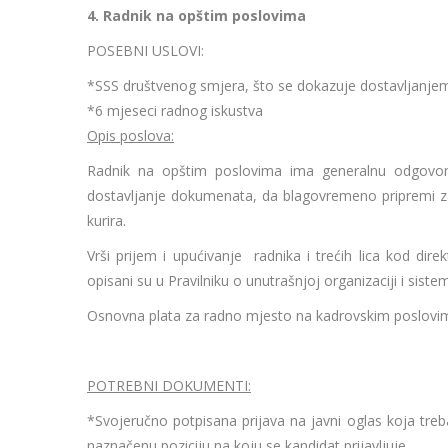
4. Radnik na opštim poslovima
POSEBNI USLOVI:
*SSS društvenog smjera, što se dokazuje dostavljanjem
*6 mjeseci radnog iskustva
Opis poslova:
Radnik na opštim poslovima ima generalnu odgovornos
dostavljanje dokumenata, da blagovremeno pripremi za 
kurira.
Vrši prijem i upućivanje radnika i trećih lica kod dire
opisani su u Pravilniku o unutrašnjoj organizaciji i sist
Osnovna plata za radno mjesto na kadrovskim poslovima
POTREBNI DOKUMENTI:
*Svojeručno potpisana prijava na javni oglas koja treb
naznačenu poziciju na koju se kandidat prijavljuje