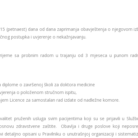
od 15 (petnaest) dana od dana zaprimanja obavještenja o njegovom iz
ičnog postupka i uvjerenje o nekažnjavanju.
vrijeme sa probnim radom u trajanju od 3 mjeseca u punom ra
m diplome o završenoj školi za doktora medicine
Uvjerenja o položenom stručnom ispitu,
njem Licence za samostalan rad izdate od nadležne komore.
itet pruženih usluga svim pacijentima koji su se prijavili u Služb
snovu zdravstvene zaštite. Obavlja i druge poslove koji neposr
 detaljno opisani u Pravilniku o unutrašnjoj organizaciji i sistematiz