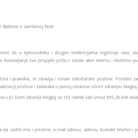
 diplome o završenoj školi
t da u djelovodniku i drugim evidencijama registruje ulaz, izla
dostavljanje svu prispjelu poštu i ostale akte interno i eksterno p
ktora i pravnika, te obavlja i ostale sekretarske poslove. Posebni za
ematizaciji poslova i zadataka u Javnoj ustanovi «Dom zdravlja» Maglaj.
 u JU Dom zdravlja Maglaj za 165 radnih sati iznosi 995,28 KM okvi
a da sadrži ime i prezime, e-mail adresu, adresu, kontakt telefon i j