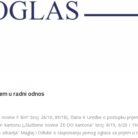
jem u radni odnos
novine F BiH" broj: 26/16, 89/18), člana 4. Uredbe o postupku prije
kantonu („Službene novine ZE-DO kantona" broj: 8/19, 6/20 i 19/
zdravlja“ Maglaj i Odluke o raspisivanju javnog oglasa za prijem u r