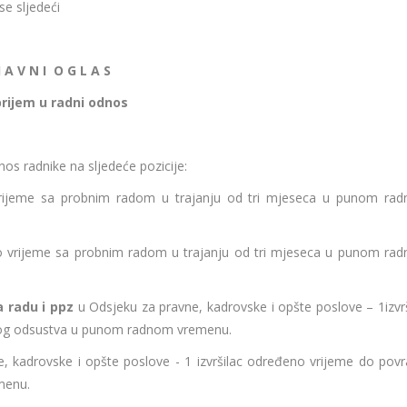
se sljedeći
 A V N I O G L A S
prijem u radni odnos
os radnike na sljedeće pozicije:
rijeme sa probnim radom u trajanju od tri mjeseca u punom ra
o vrijeme sa probnim radom u trajanju od tri mjeseca u punom ra
 radu i ppz
u Odsjeku za pravne, kadrovske i opšte poslove – 1izvrš
skog odsustva u punom radnom vremenu.
, kadrovske i opšte poslove - 1 izvršilac određeno vrijeme do povr
menu.