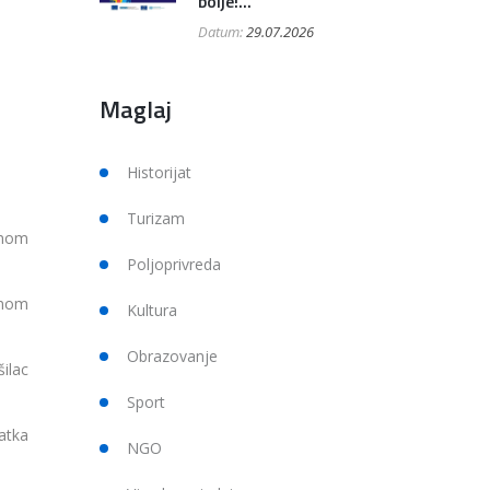
bolje!...
Datum:
29.07.2026
Maglaj
Historijat
Turizam
dnom
Poljoprivreda
dnom
Kultura
Obrazovanje
ilac
Sport
atka
NGO