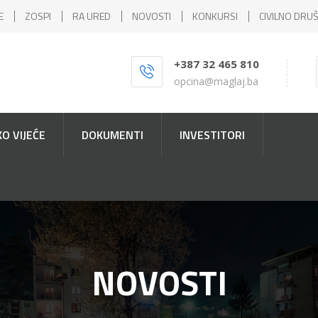
E
ZOSPI
RA URED
NOVOSTI
KONKURSI
CIVILNO DRU
+387 32 465 810
opcina@maglaj.ba
O VIJEĆE
DOKUMENTI
INVESTITORI
NOVOSTI