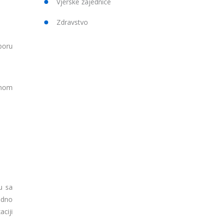
Vjerske zajednice
Zdravstvo
boru
dnom
u sa
edno
aciji