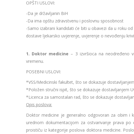
OPŠTI USLOVI:
-Da je državljanin BiH
-Da ima opštu zdravstvenu i poslovnu sposobnost
-Samo izabrani kandidati će biti u obavezi da u roku 
dostave ljekarsko uvjerenje, uvjerenje o nevođenju kriv
1. Doktor medicine
– 3 izvršioca na neodređeno 
vremenu.
POSEBNI USLOVI:
*VSS/Medicinski fakultet, što se dokazuje dostavljanje
*Položen stručni ispit, što se dokazuje dostavljanjem 
*Licenca za samostalan rad, što se dokazuje dostavlja
Opis poslova:
Doktor medicine je generalno odgovoran za obim i kval
urednom dokumentacijom za ostvarivanje prava po o
proističu iz kategorije poslova doktora medicine. Poslovi