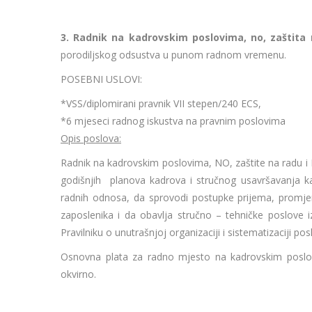
3. Radnik na kadrovskim poslovima, no, zaštita
porodiljskog odsustva u punom radnom vremenu.
POSEBNI USLOVI:
*VSS/diplomirani pravnik VII stepen/240 ECS,
*6 mjeseci radnog iskustva na pravnim poslovima
Opis poslova:
Radnik na kadrovskim poslovima, NO, zaštite na radu i
godišnjih planova kadrova i stručnog usavršavanja ka
radnih odnosa, da sprovodi postupke prijema, promjen
zaposlenika i da obavlja stručno – tehničke poslove i
Pravilniku o unutrašnjoj organizaciji i sistematizaciji p
Osnovna plata za radno mjesto na kadrovskim poslov
okvirno.