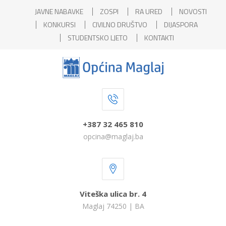
JAVNE NABAVKE
ZOSPI
RA URED
NOVOSTI
KONKURSI
CIVILNO DRUŠTVO
DIJASPORA
STUDENTSKO LJETO
KONTAKTI
+387 32 465 810
opcina@maglaj.ba
Viteška ulica br. 4
Maglaj 74250 | BA