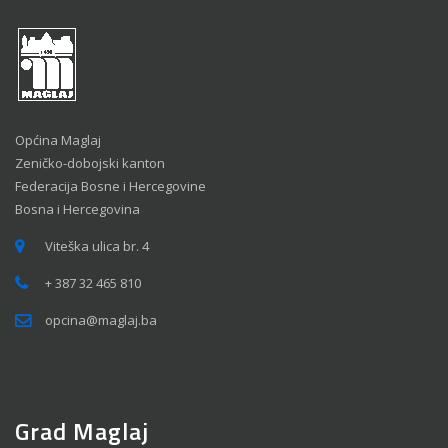
Općina Maglaj
Zeničko-dobojski kanton
Federacija Bosne i Hercegovine
Bosna i Hercegovina
Viteška ulica br. 4
+ 387 32 465 810
opcina@maglaj.ba
Grad Maglaj