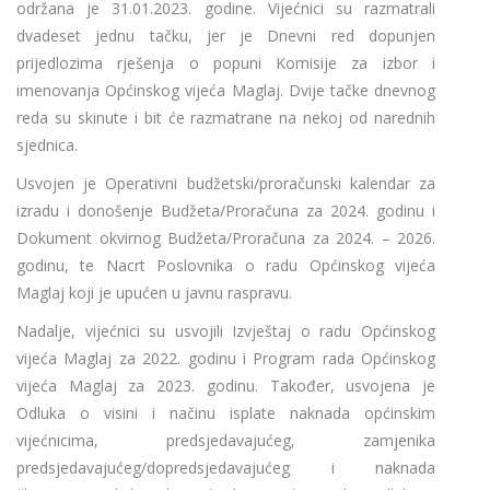
održana je 31.01.2023. godine. Vijećnici su razmatrali
dvadeset jednu tačku, jer je Dnevni red dopunjen
prijedlozima rješenja o popuni Komisije za izbor i
imenovanja Općinskog vijeća Maglaj. Dvije tačke dnevnog
reda su skinute i bit će razmatrane na nekoj od narednih
sjednica.
Usvojen je Operativni budžetski/proračunski kalendar za
izradu i donošenje Budžeta/Proračuna za 2024. godinu i
Dokument okvirnog Budžeta/Proračuna za 2024. – 2026.
godinu, te Nacrt Poslovnika o radu Općinskog vijeća
Maglaj koji je upućen u javnu raspravu.
Nadalje, vijećnici su usvojili Izvještaj o radu Općinskog
vijeća Maglaj za 2022. godinu i Program rada Općinskog
vijeća Maglaj za 2023. godinu. Također, usvojena je
Odluka o visini i načinu isplate naknada općinskim
vijećnicima, predsjedavajućeg, zamjenika
predsjedavajućeg/dopredsjedavajućeg i naknada