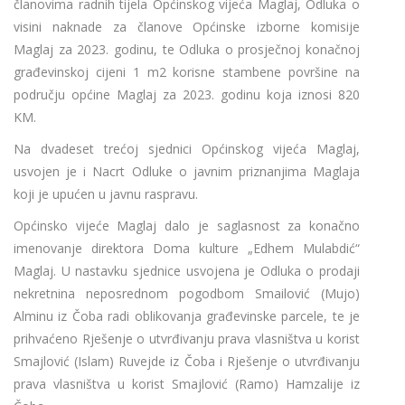
članovima radnih tijela Općinskog vijeća Maglaj, Odluka o
visini naknade za članove Općinske izborne komisije
Maglaj za 2023. godinu, te Odluka o prosječnoj konačnoj
građevinskoj cijeni 1 m2 korisne stambene površine na
području općine Maglaj za 2023. godinu koja iznosi 820
KM.
Na dvadeset trećoj sjednici Općinskog vijeća Maglaj,
usvojen je i Nacrt Odluke o javnim priznanjima Maglaja
koji je upućen u javnu raspravu.
Općinsko vijeće Maglaj dalo je saglasnost za konačno
imenovanje direktora Doma kulture „Edhem Mulabdić“
Maglaj.
U nastavku sjednice usvojena je Odluka o prodaji
nekretnina neposrednom pogodbom Smailović (Mujo)
Alminu iz Čoba radi oblikovanja građevinske parcele, te je
prihvaćeno Rješenje o utvrđivanju prava vlasništva u korist
Smajlović (Islam) Ruvejde iz Čoba i Rješenje o utvrđivanju
prava vlasništva u korist Smajlović (Ramo) Hamzalije iz