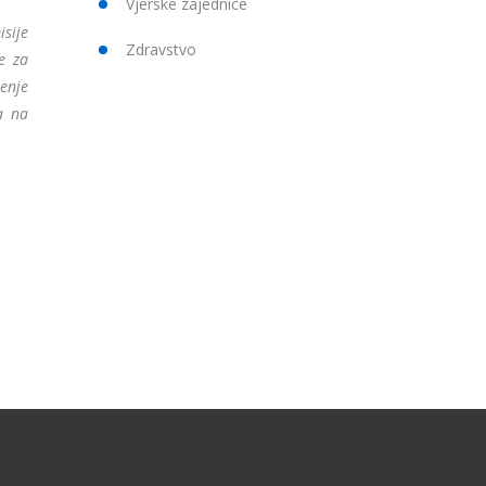
Vjerske zajednice
isije
Zdravstvo
e za
šenje
a na