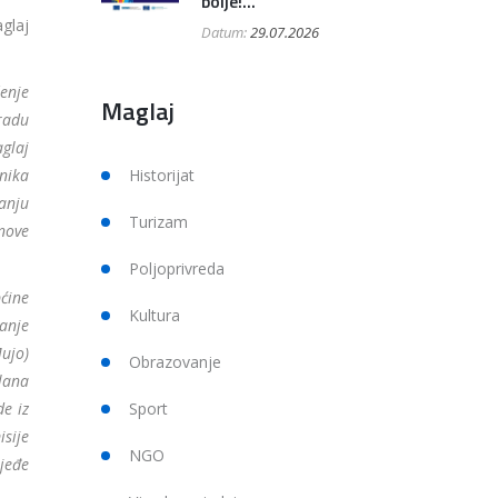
bolje!...
glaj
Datum:
29.07.2026
enje
Maglaj
radu
aglaj
nika
Historijat
anju
Turizam
nove
Poljoprivreda
ćine
Kultura
anje
ujo)
Obrazovanje
lana
de iz
Sport
isije
NGO
ijeđe