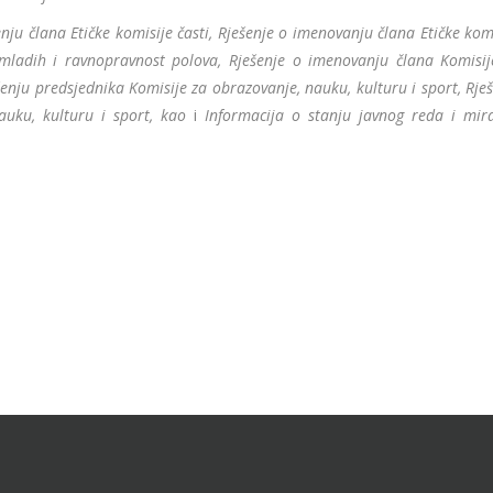
enju člana Etičke komisije časti, Rješenje o imenovanju člana Etičke kom
e mladih i ravnopravnost polova, Rješenje o imenovanju člana Komisij
enju predsjednika Komisije za obrazovanje, nauku, kulturu i sport, Rje
uku, kulturu i sport, kao
i
Informacija o stanju javnog reda i mir