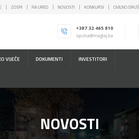
E
ZOSPI
RA URED
NOVOSTI
KONKURSI
CIVILNO DRU
+387 32 465 810
opcina@maglaj.ba
O VIJEĆE
DOKUMENTI
INVESTITORI
NOVOSTI