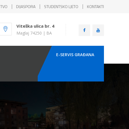
ŠTVO
DIJASPORA
STUDENTSKO LJETO
KONTAKTI
Viteška ulica br. 4
Maglaj 74250 | BA
E-SERVIS GRAÐANA