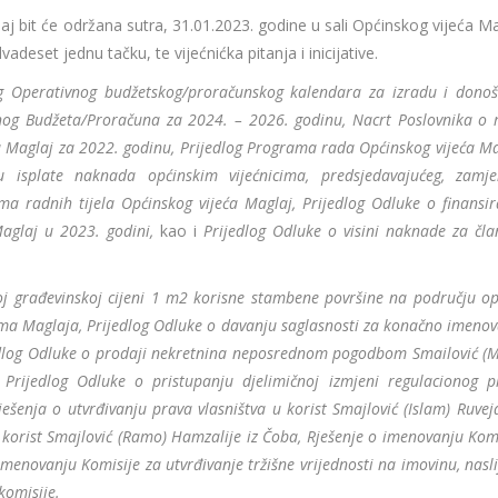
j bit će održana sutra, 31.01.2023. godine u sali Općinskog vijeća Ma
deset jednu tačku, te vijećnićka pitanja i inicijative.
og Operativnog budžetskog/proračunskog kalendara za izradu i donoš
og Budžeta/Proračuna za 2024. – 2026. godinu, Nacrt Poslovnika o 
ća Maglaj za 2022. godinu, Prijedlog Programa rada Općinskog vijeća M
 isplate naknada općinskim vijećnicima, predsjedavajućeg, zamje
a radnih tijela Općinskog vijeća Maglaj, Prijedlog Odluke o finansir
Maglaj u 2023. godini,
kao i
Prijedlog Odluke o visini naknade za čla
oj građevinskoj cijeni 1 m2 korisne stambene površine na području op
ima Maglaja, Prijedlog Odluke o davanju saglasnosti za konačno imenov
dlog Odluke o prodaji nekretnina neposrednom pogodbom Smailović (M
 Prijedlog Odluke o pristupanju djelimičnoj izmjeni regulacionog p
ešenja o utvrđivanju prava vlasništva u korist Smajlović (Islam) Ruvej
u korist Smajlović (Ramo) Hamzalije iz Čoba, Rješenje o imenovanju Kom
menovanju Komisije za utvrđivanje tržišne vrijednosti na imovinu, nasl
komisije.