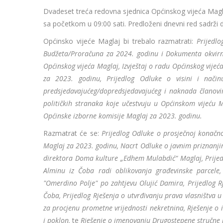
Dvadeset treća redovna sjednica Općinskog vijeća Magla
sa početkom u 09:00 sati. Predloženi dnevni red sadrži dva
Općinsko vijeće Maglaj bi trebalo razmatrati:
Prijedl
Budžeta/Proračuna za 2024. godinu i Dokumenta okvirn
Općinskog vijeća Maglaj, Izvještaj o radu Općinskog vije
za 2023. godinu, Prijedlog Odluke o visini i načinu
predsjedavajućeg/dopredsjedavajućeg i naknada članovim
političkih stranaka koje učestvuju u Općinskom vijeću 
Općinske izborne komisije Maglaj za 2023. godinu.
Razmatrat će se:
Prijedlog Odluke o prosječnoj konačn
Maglaj za 2023. godinu, Nacrt Odluke o javnim priznanj
direktora Doma kulture „Edhem Mulabdić“ Maglaj, Prije
Alminu iz Čoba radi oblikovanja građevinske parcele,
"Omerdino Polje" po zahtjevu Olujić Damira, Prijedlog Rj
Čoba, Prijedlog Rješenja o utvrđivanju prava vlasništva 
za procjenu prometne vrijednosti nekretnina, Rješenje o i
i poklon,
te
Rješenje o imenovanju Drugostepene stručne 