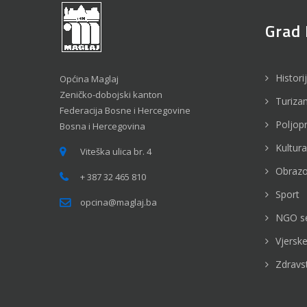
Grad 
Histori
Općina Maglaj
Zeničko-dobojski kanton
Turiza
Federacija Bosne i Hercegovine
Poljop
Bosna i Hercegovina
Kultura
Viteška ulica br. 4
Obrazo
+ 387 32 465 810
Sport
opcina@maglaj.ba
NGO s
Vjerske
Zdravs