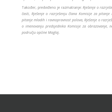
Također, predviđeno je razmatranje:
Rješenje o razrješ
časti, Rješenje o razrješenju člana Komisije za pitanj
pitanje mladih i ravnopravnost polova, Rješenje o razrješ
o imenovanju predsjednika Komisije za obrazovanje, na
području općine Maglaj.