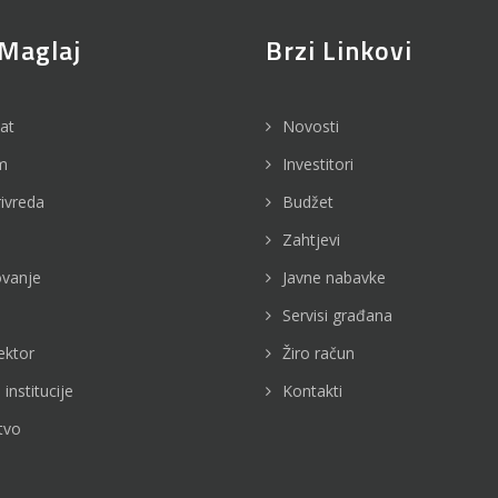
Maglaj
Brzi Linkovi
jat
Novosti
m
Investitori
rivreda
Budžet
Zahtjevi
vanje
Javne nabavke
Servisi građana
ektor
Žiro račun
 institucije
Kontakti
tvo