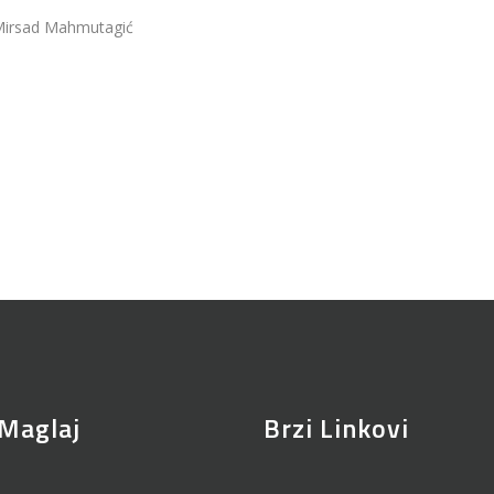
irsad Mahmutagić
Maglaj
Brzi Linkovi