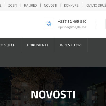
E
ZOSPI
RA URED
NOVOSTI
KONKURSI
CIVILNO DRU
+387 32 465 810
opcina@maglaj.ba
O VIJEĆE
DOKUMENTI
INVESTITORI
NOVOSTI