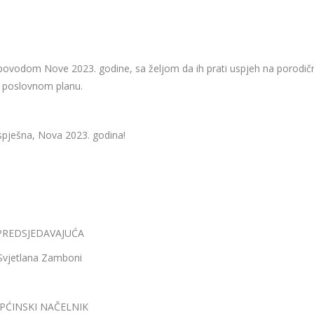
povodom Nove 2023. godine, sa željom da ih prati uspjeh na porodi
i poslovnom planu.
uspješna, Nova 2023. godina!
PREDSJEDAVAJUĆA
Svjetlana Zamboni
PĆINSKI NAČELNIK