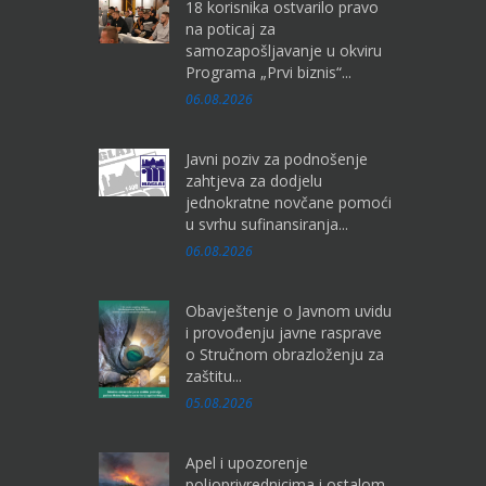
18 korisnika ostvarilo pravo
na poticaj za
samozapošljavanje u okviru
Programa „Prvi biznis“...
06.08.2026
Javni poziv za podnošenje
zahtjeva za dodjelu
jednokratne novčane pomoći
u svrhu sufinansiranja...
06.08.2026
Obavještenje o Javnom uvidu
i provođenju javne rasprave
o Stručnom obrazloženju za
zaštitu...
05.08.2026
Apel i upozorenje
poljoprivrednicima i ostalom