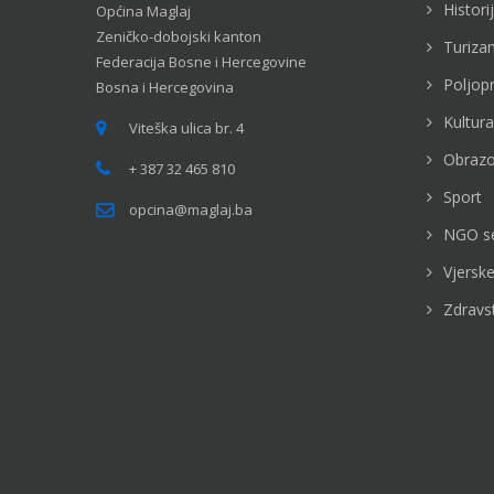
Histori
Općina Maglaj
Zeničko-dobojski kanton
Turiza
Federacija Bosne i Hercegovine
Poljop
Bosna i Hercegovina
Kultura
Viteška ulica br. 4
Obrazo
+ 387 32 465 810
Sport
opcina@maglaj.ba
NGO s
Vjerske
Zdravs