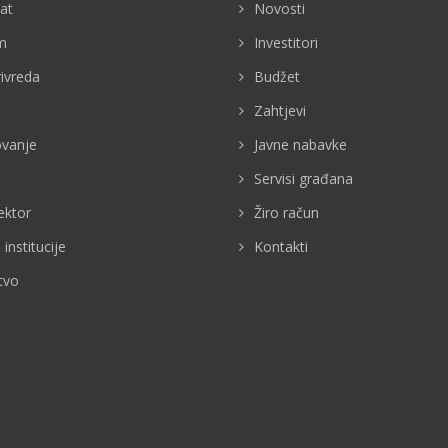
jat
Novosti
m
Investitori
rivreda
Budžet
Zahtjevi
vanje
Javne nabavke
Servisi građana
ektor
Žiro račun
 institucije
Kontakti
tvo