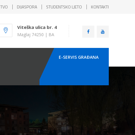
ŠTVO
DIJASPORA
STUDENTSKO LJETO
KONTAKTI
Viteška ulica br. 4
Maglaj 74250 | BA
E-SERVIS GRAÐANA