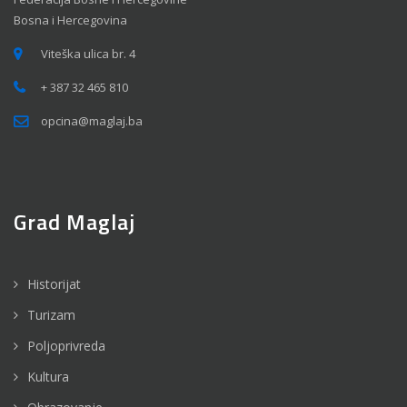
Bosna i Hercegovina
Viteška ulica br. 4
+ 387 32 465 810
opcina@maglaj.ba
Grad Maglaj
Historijat
Turizam
Poljoprivreda
Kultura