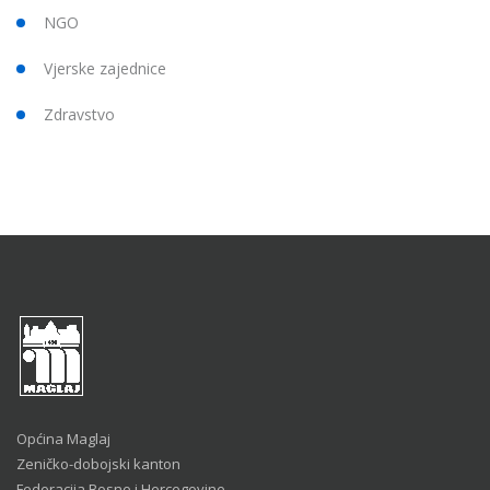
NGO
Vjerske zajednice
Zdravstvo
Općina Maglaj
Zeničko-dobojski kanton
Federacija Bosne i Hercegovine