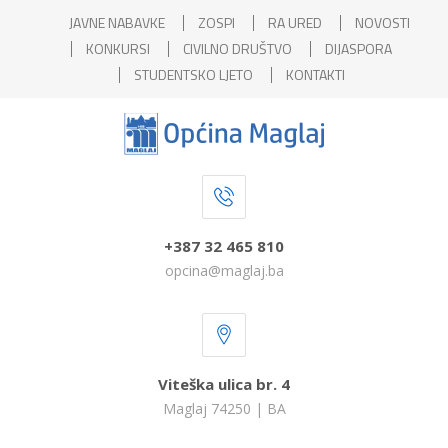
JAVNE NABAVKE
ZOSPI
RA URED
NOVOSTI
KONKURSI
CIVILNO DRUŠTVO
DIJASPORA
STUDENTSKO LJETO
KONTAKTI
+387 32 465 810
opcina@maglaj.ba
Viteška ulica br. 4
Maglaj 74250 | BA