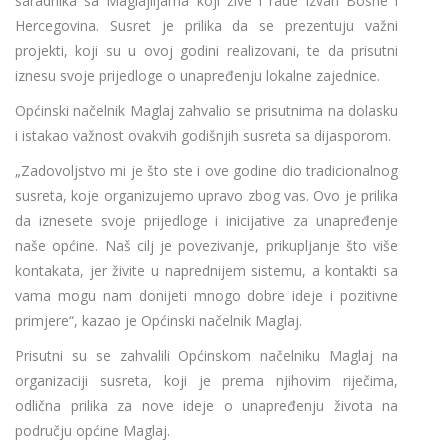
saradnika sa Maglajlijama koji žive i rade izvan Bosne i
Hercegovina. Susret je prilika da se prezentuju važni
projekti, koji su u ovoj godini realizovani, te da prisutni
iznesu svoje prijedloge o unapređenju lokalne zajednice.
Općinski načelnik Maglaj zahvalio se prisutnima na dolasku
i istakao važnost ovakvih godišnjih susreta sa dijasporom.
„Zadovoljstvo mi je što ste i ove godine dio tradicionalnog
susreta, koje organizujemo upravo zbog vas. Ovo je prilika
da iznesete svoje prijedloge i inicijative za unapređenje
naše općine. Naš cilj je povezivanje, prikupljanje što više
kontakata, jer živite u naprednijem sistemu, a kontakti sa
vama mogu nam donijeti mnogo dobre ideje i pozitivne
primjere“, kazao je Općinski načelnik Maglaj.
Prisutni su se zahvalili Općinskom načelniku Maglaj na
organizaciji susreta, koji je prema njihovim riječima,
odlična prilika za nove ideje o unapređenju života na
području općine Maglaj.