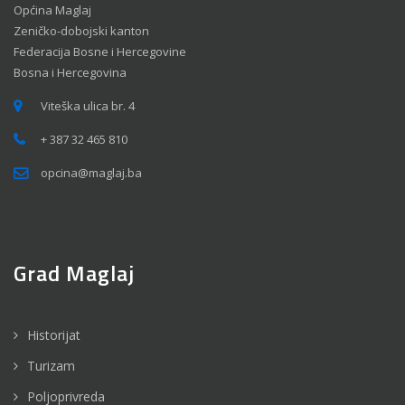
Općina Maglaj
Zeničko-dobojski kanton
Federacija Bosne i Hercegovine
Bosna i Hercegovina
Viteška ulica br. 4
+ 387 32 465 810
opcina@maglaj.ba
Grad Maglaj
Historijat
Turizam
Poljoprivreda