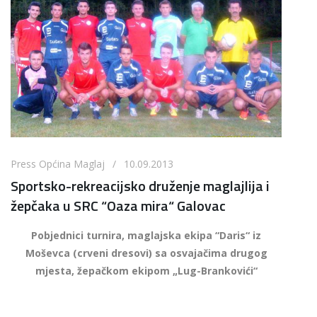
Press Općina Maglaj / 10.09.2013
Sportsko-rekreacijsko druženje maglajlija i
žepčaka u SRC “Oaza mira“ Galovac
Pobjednici turnira, maglajska ekipa “Daris“ iz
Moševca (crveni dresovi) sa osvajačima drugog
mjesta, žepačkom ekipom „Lug-Brankovići“