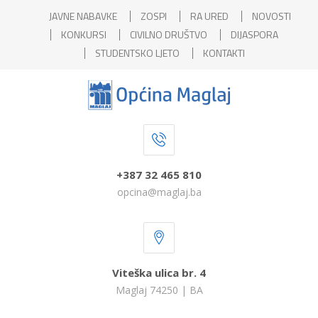
JAVNE NABAVKE
ZOSPI
RA URED
NOVOSTI
KONKURSI
CIVILNO DRUŠTVO
DIJASPORA
STUDENTSKO LJETO
KONTAKTI
+387 32 465 810
opcina@maglaj.ba
Viteška ulica br. 4
Maglaj 74250 | BA