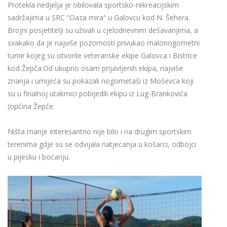
Protekla nedjelja je obilovala sportsko-rekreacijskim
sadržajima u SRC “Oaza mira“ u Galovcu kod N. Šehera.
Brojni posjetitelji su uživali u cjelodnevnim dešavanjima, a
svakako da je najviše pozornosti privukao malonogometni
turnir kojeg su otvorile veteranske ekipe Galovca i Bistrice
kod Žepča.Od ukupno osam prijavljenih ekipa, najviše
znanja i umijeća su pokazali nogometaši iz Moševca koji
su u finalnoj utakmici pobijedili ekipu iz Lug-Brankovića
(općina Žepče.
Ništa manje interesantno nije bilo i na drugim sportskim
terenima gdje su se odvijala natjecanja u košarci, odbojci
u pijesku i boćanju.