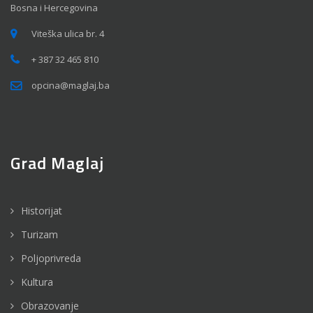
Bosna i Hercegovina
Viteška ulica br. 4
+ 387 32 465 810
opcina@maglaj.ba
Grad Maglaj
Historijat
Turizam
Poljoprivreda
Kultura
Obrazovanje