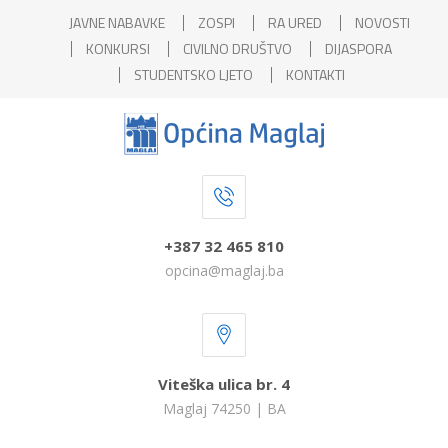
JAVNE NABAVKE
ZOSPI
RA URED
NOVOSTI
KONKURSI
CIVILNO DRUŠTVO
DIJASPORA
STUDENTSKO LJETO
KONTAKTI
+387 32 465 810
opcina@maglaj.ba
Viteška ulica br. 4
Maglaj 74250 | BA