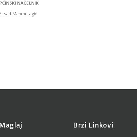
PĆINSKI NAČELNIK
irsad Mahmutagić
Maglaj
Brzi Linkovi