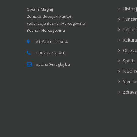
Histori
Općina Maglaj
Zeničko-dobojski kanton
Turiza
Federacija Bosne i Hercegovine
Poljop
Bosna i Hercegovina
Kultura
Viteška ulica br. 4
Obrazo
+ 387 32 465 810
Sport
opcina@maglaj.ba
NGO s
Vjerske
Zdravs