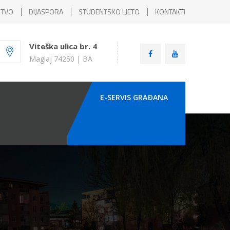
ŠTVO
DIJASPORA
STUDENTSKO LJETO
KONTAKTI
Viteška ulica br. 4
Maglaj 74250 | BA
E-SERVIS GRAÐANA