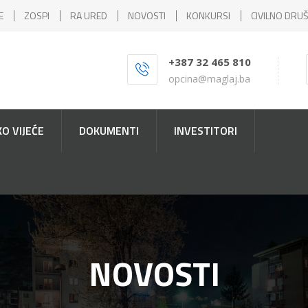
E
ZOSPI
RA URED
NOVOSTI
KONKURSI
CIVILNO DRU
+387 32 465 810
opcina@maglaj.ba
O VIJEĆE
DOKUMENTI
INVESTITORI
NOVOSTI