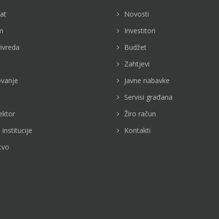
jat
Novosti
m
Investitori
rivreda
Budžet
Zahtjevi
vanje
Javne nabavke
Servisi građana
ektor
Žiro račun
 institucije
Kontakti
tvo