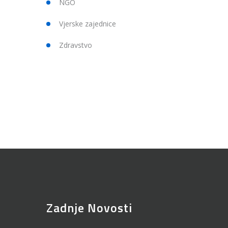
NGO
Vjerske zajednice
Zdravstvo
Zadnje Novosti