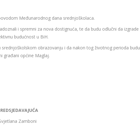
 povodom Međunarodnog dana srednjoškolaca.
adoznali i spremni za nova dostignuća, te da budu odlučni da izgrade
ktivnu budućnost u BiH.
 u srednjoškolskom obrazovanju i da nakon tog životnog perioda budu
ni građani općine Maglaj.
PREDSJEDAVAJUĆA
Svjetlana Zamboni