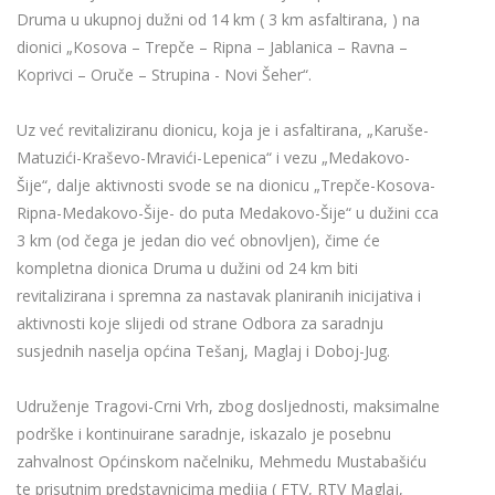
Druma u ukupnoj dužni od 14 km ( 3 km asfaltirana, ) na
dionici „Kosova – Trepče – Ripna – Jablanica – Ravna –
Koprivci – Oruče – Strupina - Novi Šeher“.
Uz već revitaliziranu dionicu, koja je i asfaltirana, „Karuše-
Matuzići-Kraševo-Mravići-Lepenica“ i vezu „Medakovo-
Šije“, dalje aktivnosti svode se na dionicu „Trepče-Kosova-
Ripna-Medakovo-Šije- do puta Medakovo-Šije“ u dužini cca
3 km (od čega je jedan dio već obnovljen), čime će
kompletna dionica Druma u dužini od 24 km biti
revitalizirana i spremna za nastavak planiranih inicijativa i
aktivnosti koje slijedi od strane Odbora za saradnju
susjednih naselja općina Tešanj, Maglaj i Doboj-Jug.
Udruženje Tragovi-Crni Vrh, zbog dosljednosti, maksimalne
podrške i kontinuirane saradnje, iskazalo je posebnu
zahvalnost Općinskom načelniku, Mehmedu Mustabašiću
te prisutnim predstavnicima medija ( FTV, RTV Maglaj,