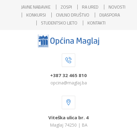
JAVNE NABAVKE
ZOSPI
RA URED
NOVOSTI
KONKURSI
CIVILNO DRUŠTVO
DIJASPORA
STUDENTSKO LJETO
KONTAKTI
+387 32 465 810
opcina@maglaj.ba
Viteška ulica br. 4
Maglaj 74250 | BA