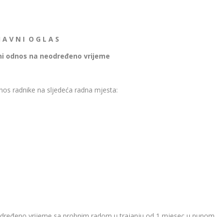
 A V N I O G L A S
ni odnos na neodređeno vrijeme
nos radnike na sljedeća radna mjesta:
dređeno vrijeme sa probnim radom u trajanju od 1 mjesec u punom