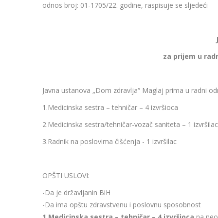
odnos broj: 01-1705/22. godine, raspisuje se sljedeći
J
za prijem u rad
Javna ustanova „Dom zdravlja“ Maglaj prima u radni od
1.Medicinska sestra – tehničar – 4 izvršioca
2.Medicinska sestra/tehničar-vozač saniteta – 1 izvršilac
3.Radnik na poslovima čišćenja - 1 izvršilac
OPŠTI USLOVI:
-Da je državljanin BiH
-Da ima opštu zdravstvenu i poslovnu sposobnost
1.Medicinska sestra – tehničar – 4 izvršioca
na neo