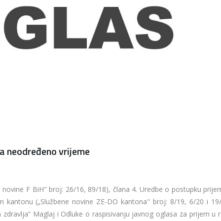
 na neodređeno vrijeme
novine F BiH" broj: 26/16, 89/18), člana 4. Uredbe o postupku prije
kantonu („Službene novine ZE-DO kantona" broj: 8/19, 6/20 i 19/
zdravlja“ Maglaj i Odluke o raspisivanju javnog oglasa za prijem u r