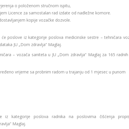
Uvjerenja o položenom stručnom ispitu,
njem Licence za samostalan rad izdate od nadležne komore.
 dostavljanjem kopije vozačke dozvole.
t će poslove iz kategorije poslova medicinske sestre – tehničara vo
adataka JU „Dom zdravlja“ Maglaj.
ičara – vozača saniteta u JU „Dom zdravlja“ Maglaj za 165 radnih 
ređeno vrijeme sa probnim radom u trajanju od 1 mjesec u punom
e iz kategorije poslova radnika na poslovima čišćenja propi
avlja“ Maglaj.