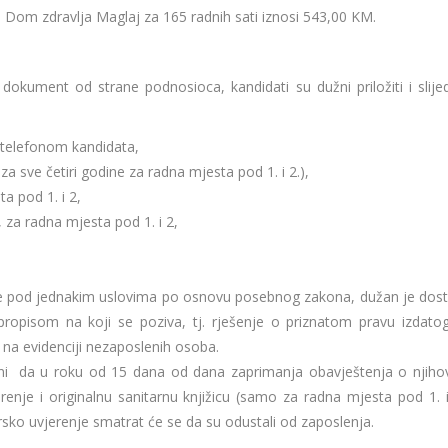
 Dom zdravlja Maglaj za 165 radnih sati iznosi 543,00 KM.
dokument od strane podnosioca, kandidati su dužni priložiti i slije
 telefonom kandidata,
a sve četiri godine za radna mjesta pod 1. i 2.),
a pod 1. i 2,
za radna mjesta pod 1. i 2,
nje pod jednakim uslovima po osnovu posebnog zakona, dužan je dosta
opisom na koji se poziva, tj. rješenje o priznatom pravu izdato
 na evidenciji nezaposlenih osoba.
ni da u roku od 15 dana od dana zaprimanja obavještenja o njih
erenje i originalnu sanitarnu knjižicu (samo za radna mjesta pod 1. i
rsko uvjerenje smatrat će se da su odustali od zaposlenja.