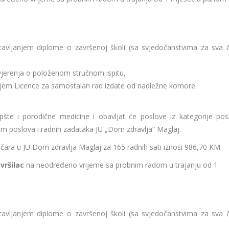
tavljanjem diplome o završenoj školi (sa svjedočanstvima za sva če
Uvjerenja o položenom stručnom ispitu,
njem Licence za samostalan rad izdate od nadležne komore.
pšte i porodične medicine i obavljat će poslove iz kategorije pos
om poslova i radnih zadataka JU „Dom zdravlja“ Maglaj.
ara u JU Dom zdravlja Maglaj za 165 radnih sati iznosi 986,70 KM.
vršilac
na neodređeno vrijeme sa probnim radom u trajanju od 1
tavljanjem diplome o završenoj školi (sa svjedočanstvima za sva če