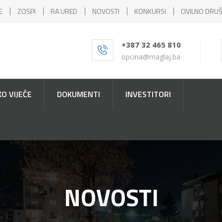
E
ZOSPI
RA URED
NOVOSTI
KONKURSI
CIVILNO DRU
+387 32 465 810
opcina@maglaj.ba
O VIJEĆE
DOKUMENTI
INVESTITORI
NOVOSTI