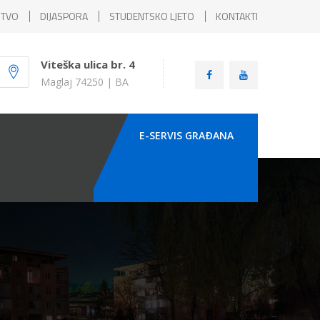
ŠTVO
DIJASPORA
STUDENTSKO LJETO
KONTAKTI
Viteška ulica br. 4
Maglaj 74250 | BA
E-SERVIS GRAÐANA