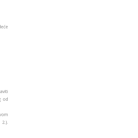
deće
viti
g od
ovom
 2.).