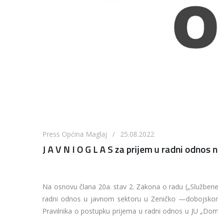
Press Općina Maglaj / 25.08.2022
J A V N I O G L A S za prijem u radni odnos
Na osnovu člana 20a. stav 2. Zakona o radu („Službene 
radni odnos u javnom sektoru u Zeničko —dobojskom 
Pravilnika o postupku prijema u radni odnos u JU „Dom 