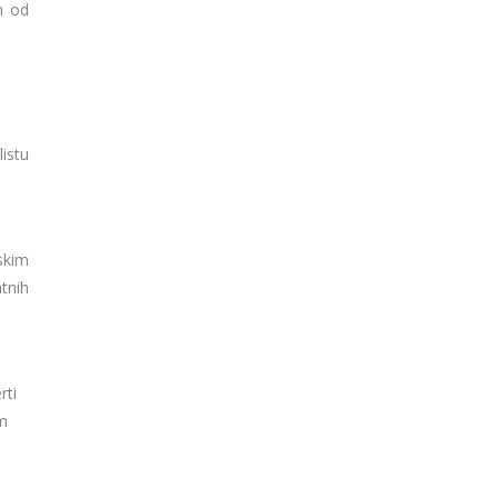
m od
istu
nskim
tnih
rti
m