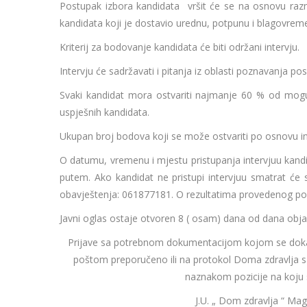
Postupak izbora kandidata vršit će se na osnovu raz
kandidata koji je dostavio urednu, potpunu i blagovreme
Kriterij za bodovanje kandidata će biti održani intervju.
Intervju će sadržavati i pitanja iz oblasti poznavanja 
Svaki kandidat mora ostvariti najmanje 60 % od mogu
uspješnih kandidata.
Ukupan broj bodova koji se može ostvariti po osnovu int
O datumu, vremenu i mjestu pristupanja intervjuu kandid
putem. Ako kandidat ne pristupi intervjuu smatrat će
obavještenja: 061877181. O rezultatima provedenog pos
Javni oglas ostaje otvoren 8 ( osam) dana od dana ob
Prijave sa potrebnom dokumentacijom kojom se dokazu
poštom preporučeno ili na protokol Doma zdravlj
naznakom pozicije na koju se
J.U. „ Dom zdravlja “ Magl