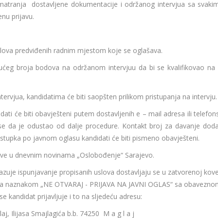
matranja dostavljene dokumentacije i održanog intervjua sa svaki
nu prijavu.
poslova predviđenih radnim mjestom koje se oglašava.
ćeg broja bodova na održanom intervjuu da bi se kvalifikovao na l
ervjua, kandidatima će biti saopšten prilikom pristupanja na intervju.
ati će biti obavješteni putem dostavljenih e – mail adresa ili telefo
 se da je odustao od dalje procedure. Kontakt broj za davanje doda
tupka po javnom oglasu kandidati će biti pismeno obavješteni.
jave u dnevnim novinama „Oslobođenje“ Sarajevo.
je ispunjavanje propisanih uslova dostavljaju se u zatvorenoj kove
a sa naznakom „NE OTVARAJ - PRIJAVA NA JAVNI OGLAS“ sa obavezno
 kandidat prijavljuje i to na sljedeću adresu:
aj, Ilijasa Smajlagića b.b. 74250 M a g l a j