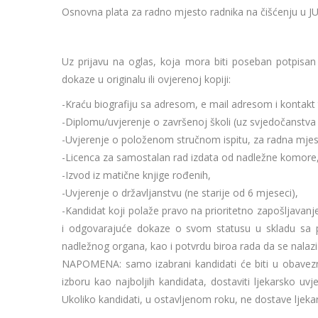
Osnovna plata za radno mjesto radnika na čišćenju u JU
Uz prijavu na oglas, koja mora biti poseban potpisan 
dokaze u originalu ili ovjerenoj kopiji:
-Kraću biografiju sa adresom, e mail adresom i kontakt
-Diplomu/uvjerenje o završenoj školi (uz svjedočanstva z
-Uvjerenje o položenom stručnom ispitu, za radna mjest
-Licenca za samostalan rad izdata od nadležne komore, 
-Izvod iz matične knjige rođenih,
-Uvjerenje o državljanstvu (ne starije od 6 mjeseci),
-Kandidat koji polaže pravo na prioritetno zapošljava
i odgovarajuće dokaze o svom statusu u skladu sa pr
nadležnog organa, kao i potvrdu biroa rada da se nalazi
NAPOMENA: samo izabrani kandidati će biti u obavez
izboru kao najboljih kandidata, dostaviti ljekarsko uvj
Ukoliko kandidati, u ostavljenom roku, ne dostave ljeka