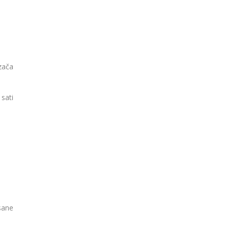
zača
sati
sane