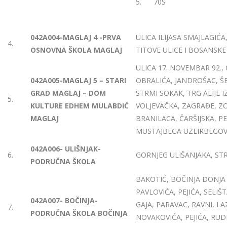
5. 70S
042A004-MAGLAJ 4 -PRVA
ULICA ILIJASA SMAJLAGIĆA
4.
OSNOVNA ŠKOLA MAGLAJ
TITOVE ULICE I BOSANSKE 
ULICA 17. NOVEMBAR 92.,
042A005-MAGLAJ 5 – STARI
OBRALIĆA, JANDROŠAC, Š
GRAD MAGLAJ – DOM
STRMI SOKAK, TRG ALIJE 
5.
KULTURE EDHEM MULABDIĆ
VOLJEVAČKA, ZAGRAĐE, Z
MAGLAJ
BRANILACA, ČARŠIJSKA, 
MUSTAJBEGA UZEIRBEGOV
042A006- ULIŠNJAK-
6.
GORNJEG ULIŠANJAKA, STR
PODRUČNA ŠKOLA
BAKOTIĆ, BOČINJA DONJA 
PAVLOVIĆA, PEJIĆA, SELIŠT
042A007- BOČINJA-
GAJA, PARAVAC, RAVNI, LA
7.
PODRUČNA ŠKOLA BOČINJA
NOVAKOVIĆA, PEJIĆA, RUD