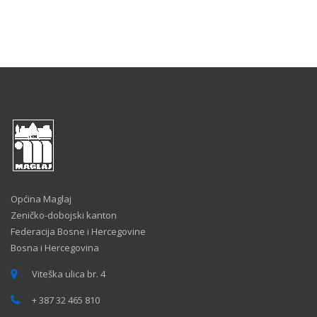
Općina Maglaj
Zeničko-dobojski kanton
Federacija Bosne i Hercegovine
Bosna i Hercegovina
Viteška ulica br. 4
+ 387 32 465 810