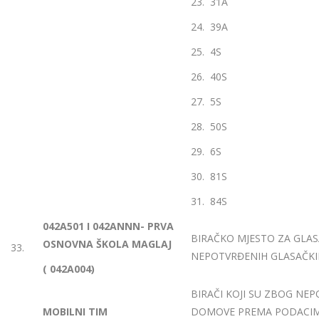
23. 31A
24. 39A
25. 4S
26. 40S
27. 5S
28. 50S
29. 6S
30. 81S
31. 84S
042A501 I 042ANNN- PRVA
BIRAČKO MJESTO ZA GLAS
OSNOVNA ŠKOLA MAGLAJ
33.
NEPOTVRĐENIH GLASAČKIH
( 042A004)
BIRAČI KOJI SU ZBOG NEP
MOBILNI TIM
DOMOVE PREMA PODACIM