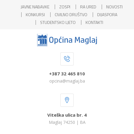
JAVNE NABAVKE
ZOSPI
RA URED
NOVOSTI
KONKURSI
CIVILNO DRUŠTVO
DIJASPORA
STUDENTSKO LJETO
KONTAKTI
+387 32 465 810
opcina@maglaj.ba
Viteška ulica br. 4
Maglaj 74250 | BA