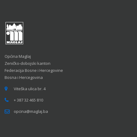
Općina Maglaj
Zeničko-dobojski kanton
Federacija Bosne i Hercegovine
Bosna i Hercegovina
Viteška ulica br. 4
+ 387 32 465 810
opcina@maglaj.ba