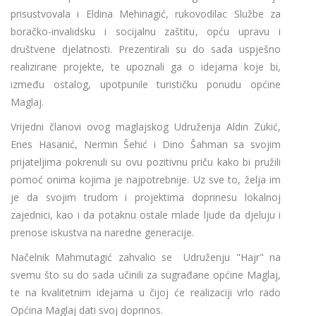
prisustvovala i Eldina Mehinagić, rukovodilac Službe za
boračko-invalidsku i socijalnu zaštitu, opću upravu i
društvene djelatnosti. Prezentirali su do sada uspješno
realizirane projekte, te upoznali ga o idejama koje bi,
između ostalog, upotpunile turističku ponudu općine
Maglaj.
Vrijedni članovi ovog maglajskog Udruženja Aldin Zukić,
Enes Hasanić, Nermin Šehić i Dino Šahman sa svojim
prijateljima pokrenuli su ovu pozitivnu priču kako bi pružili
pomoć onima kojima je najpotrebnije. Uz sve to, želja im
je da svojim trudom i projektima doprinesu lokalnoj
zajednici, kao i da potaknu ostale mlade ljude da djeluju i
prenose iskustva na naredne generacije.
Načelnik Mahmutagić zahvalio se Udruženju "Hajr" na
svemu što su do sada učinili za sugrađane općine Maglaj,
te na kvalitetnim idejama u čijoj će realizaciji vrlo rado
Općina Maglaj dati svoj doprinos.