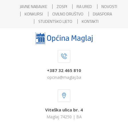
JAVNE NABAVKE
ZOSPI
RA URED
NOVOSTI
KONKURSI
CIVILNO DRUŠTVO
DIJASPORA
STUDENTSKO LJETO
KONTAKTI
+387 32 465 810
opcina@maglaj.ba
Viteška ulica br. 4
Maglaj 74250 | BA