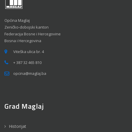
Općina Maglaj
Zeničko-dobojski kanton
Federacija Bosne i Hercegovine
Bosna i Hercegovina
Viteška ulica br. 4
+ 387 32 465 810
opcina@maglaj.ba
Grad Maglaj
Historijat