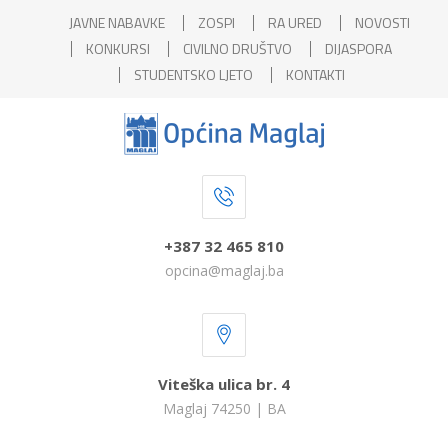
JAVNE NABAVKE
ZOSPI
RA URED
NOVOSTI
KONKURSI
CIVILNO DRUŠTVO
DIJASPORA
STUDENTSKO LJETO
KONTAKTI
+387 32 465 810
opcina@maglaj.ba
Viteška ulica br. 4
Maglaj 74250 | BA