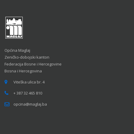
Općina Maglaj
Zeničko-dobojski kanton
Federacija Bosne i Hercegovine
Bosna i Hercegovina
Viteška ulica br. 4
+ 387 32 465 810
opcina@maglaj.ba