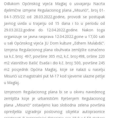
Odlukom Općinskog vijeća Maglaj o usvajanju Nacrta
djelimične izmjene Regulacionog plana „Misurići“, broj 01-
04-1-355/22 od 28.03.2022.godine, provodi se postupak
javnog uvida u trajanju od 15 dana i to u periodu od
29.03.2022.godine do 12.04.2022.godine. Nakon toga
organizuje se javna rasprava 12.04.2022.goine u 17,00 sati
u sali Općinskog vijeća JU Dom kulture „Edhem Mulabdić“.
Izmjena Regulacionog plana obuhvata zemljište označeno
sa k.č. broj: 497, površine 305 m2, k.č. broj:498, oršine 220
m2 vlasništvo Bašić Esada i dio k.č. broj: 500, površine 245
m2 posjednik Općina Maglaj, koje se nalazi u naselju
Misurići uz magistralni put M-17 kod sjeverne ulazne petlje
u Maglaj.
Izmjenom Regulacionog plana bi se u okviru navedenog
zemljišta koje je urbanističim Rješenjem Regulacionog
plana „Misurići“ ostavljeno kao slobodna zelena površina
opredjelila izgradnja poslovnog objekta autopraonice