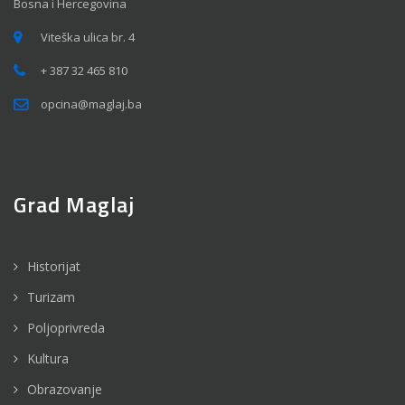
Bosna i Hercegovina
Viteška ulica br. 4
+ 387 32 465 810
opcina@maglaj.ba
Grad Maglaj
Historijat
Turizam
Poljoprivreda
Kultura
Obrazovanje