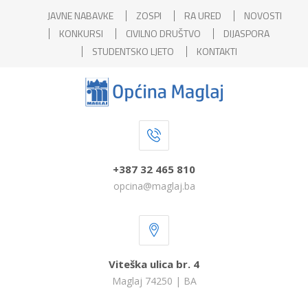
JAVNE NABAVKE
ZOSPI
RA URED
NOVOSTI
KONKURSI
CIVILNO DRUŠTVO
DIJASPORA
STUDENTSKO LJETO
KONTAKTI
+387 32 465 810
opcina@maglaj.ba
Viteška ulica br. 4
Maglaj 74250 | BA