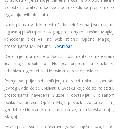
spratnosti P (prizemloje) dimenzija cca 18,0 x 6,50 metara
sa ostalim pratećim sadržajima u skladu sa propisima za
izgradnju ovih objekata.
Nacrt planskog dokumenta će biti izložen na javni uvid na
Oglasnoj ploči Općine Maglaj, prostorijama Općine Maglaj,
kancelarija broj 41, na web stranici Općine Maglaj i
prostorijama MZ Misurići.
Download
Detaljnije informacije o Nacrtu dokumenta zainteresirana
lica mogu dobiti kod Nosioca pripreme u Službi za
urbanizam, geodetske i imovinsko-pravne poslove.
Primjedbe, prijedlozi i mišljenja o Nacrtu plana u periodu
javnog uvida će se upisivati u Svesku koja će se nalaziti u
prostorijama navedene Službe i dostavljati u pisanom
obliku na adresu: Općina Maglaj, Služba za urbanizam,
geodetske i imovinsko-pravne poslove, ulica Viteška broj 4,
Maglaj.
Pozivaju se svi zainteresirani građani Općine Maglaj da