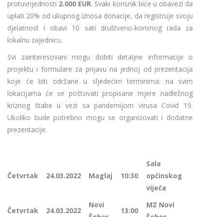
protuvrijednosti
2.000 EUR
. Svaki korisnik biće u obavezi da
uplati 20% od ukupnog iznosa donacije, da registruje svoju
djelatnost i obavi 10 sati društveno-korisnog rada za
lokalnu zajednicu.
Svi zainteresovani mogu dobiti detaljne informacije o
projektu i formulare za prijavu na jednoj od prezentacija
koje će biti održane u sljedećim terminima: na svim
lokacijama će se poštovati propisane mjere nadležnog
kriznog štabe u vezi sa pandemijom virusa Covid 19.
Ukoliko bude potrebno mogu se organizovati i dodatne
prezentacije.
Sala
Četvrtak
24.03.2022
Maglaj
10:30
općinskog
vijeća
Novi
MZ Novi
Četvrtak
24.03.2022
13:00
Šeher
Šeher