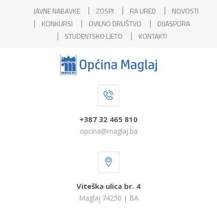
JAVNE NABAVKE
ZOSPI
RA URED
NOVOSTI
KONKURSI
CIVILNO DRUŠTVO
DIJASPORA
STUDENTSKO LJETO
KONTAKTI
+387 32 465 810
opcina@maglaj.ba
Viteška ulica br. 4
Maglaj 74250 | BA