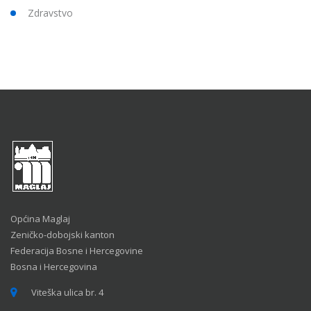
Zdravstvo
Općina Maglaj
Zeničko-dobojski kanton
Federacija Bosne i Hercegovine
Bosna i Hercegovina
Viteška ulica br. 4