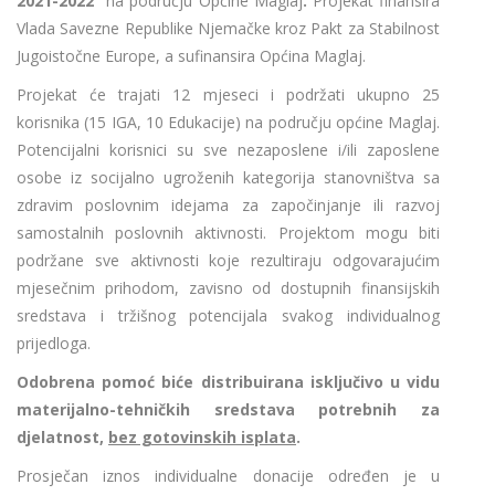
2021-2022”
na području Općine Maglaj
.
Projekat finansira
Vlada Savezne Republike Njemačke kroz Pakt za Stabilnost
Jugoistočne Europe, a sufinansira Općina Maglaj.
Projekat će trajati 12 mjeseci i podržati ukupno 25
korisnika (15 IGA, 10 Edukacije) na području općine Maglaj.
Potencijalni korisnici su sve nezaposlene i/ili zaposlene
osobe iz socijalno ugroženih kategorija stanovništva sa
zdravim poslovnim idejama za započinjanje ili razvoj
samostalnih poslovnih aktivnosti. Projektom mogu biti
podržane sve aktivnosti koje rezultiraju odgovarajućim
mjesečnim prihodom, zavisno od dostupnih finansijskih
sredstava i tržišnog potencijala svakog individualnog
prijedloga.
Odobrena pomoć biće distribuirana isključivo u vidu
materijalno-tehničkih sredstava potrebnih za
djelatnost,
bez gotovinskih isplata
.
Prosječan iznos individualne donacije određen je u