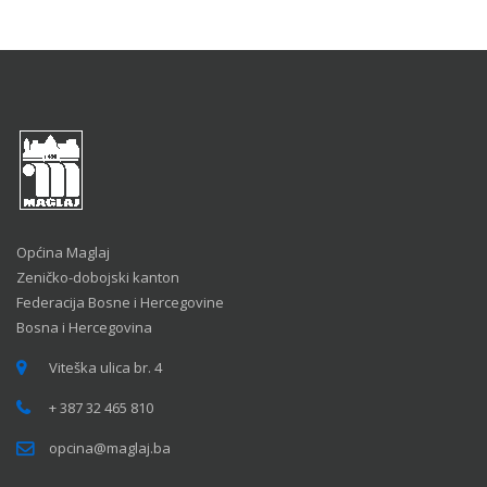
Općina Maglaj
Zeničko-dobojski kanton
Federacija Bosne i Hercegovine
Bosna i Hercegovina
Viteška ulica br. 4
+ 387 32 465 810
opcina@maglaj.ba