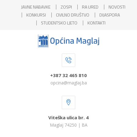
JAVNE NABAVKE
ZOSPI
RA URED
NOVOSTI
KONKURSI
CIVILNO DRUŠTVO
DIJASPORA
STUDENTSKO LJETO
KONTAKTI
+387 32 465 810
opcina@maglaj.ba
Viteška ulica br. 4
Maglaj 74250 | BA