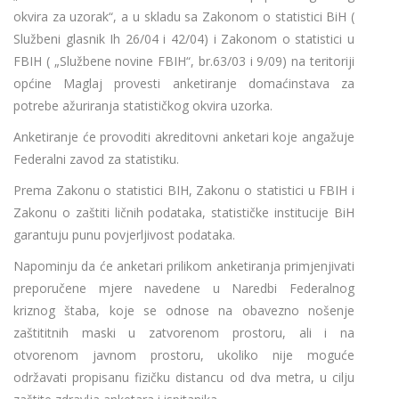
okvira za uzorak“, a u skladu sa Zakonom o statistici BiH (
Službeni glasnik Ih 26/04 i 42/04) i Zakonom o statistici u
FBIH ( „Službene novine FBIH“, br.63/03 i 9/09) na teritoriji
općine Maglaj provesti anketiranje domaćinstava za
potrebe ažuriranja statističkog okvira uzorka.
Anketiranje će provoditi akreditovni anketari koje angažuje
Federalni zavod za statistiku.
Prema Zakonu o statistici BIH, Zakonu o statistici u FBIH i
Zakonu o zaštiti ličnih podataka, statističke institucije BiH
garantuju punu povjerljivost podataka.
Napominju da će anketari prilikom anketiranja primjenjivati
preporučene mjere navedene u Naredbi Federalnog
kriznog štaba, koje se odnose na obavezno nošenje
zaštititnih maski u zatvorenom prostoru, ali i na
otvorenom javnom prostoru, ukoliko nije moguće
održavati propisanu fizičku distancu od dva metra, u cilju