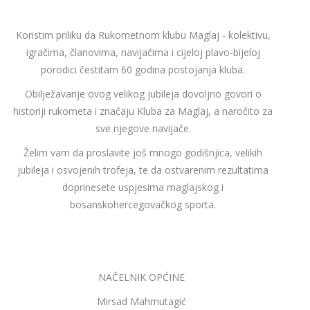
Koristim priliku da Rukometnom klubu Maglaj - kolektivu,
igračima, članovima, navijačima i cijeloj plavo-bijeloj
porodici čestitam 60 godina postojanja kluba.
Obilježavanje ovog velikog jubileja dovoljno govori o
historiji rukometa i značaju Kluba za Maglaj, a naročito za
sve njegove navijače.
Želim vam da proslavite još mnogo godišnjica, velikih
jubileja i osvojenih trofeja, te da ostvarenim rezultatima
doprinesete uspjesima maglajskog i
bosanskohercegovačkog sporta.
NAČELNIK OPĆINE
Mirsad Mahmutagić