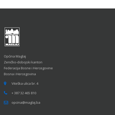
Općina Maglaj
Zeničko-dobojski kanton
Federacija Bosne i Hercegovine
Bosna i Hercegovina
Viteška ulica br. 4
+ 387 32 465 810
opcina@maglaj.ba