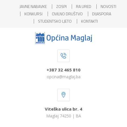
JAVNE NABAVKE
ZOSPI
RA URED
NOVOSTI
KONKURSI
CIVILNO DRUŠTVO
DIJASPORA
STUDENTSKO LJETO
KONTAKTI
+387 32 465 810
opcina@maglaj.ba
Viteška ulica br. 4
Maglaj 74250 | BA