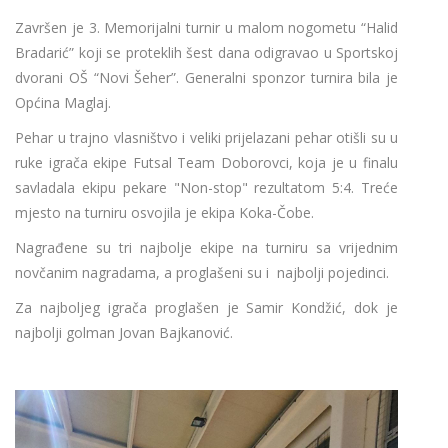
Završen je 3. Memorijalni turnir u malom nogometu “Halid
Bradarić” koji se proteklih šest dana odigravao u Sportskoj
dvorani OŠ “Novi Šeher”. Generalni sponzor turnira bila je
Općina Maglaj.
Pehar u trajno vlasništvo i veliki prijelazani pehar otišli su u
ruke igrača ekipe Futsal Team Doborovci, koja je u finalu
savladala ekipu pekare "Non-stop" rezultatom 5:4. Treće
mjesto na turniru osvojila je ekipa Koka-Čobe.
Nagrađene su tri najbolje ekipe na turniru sa vrijednim
novčanim nagradama, a proglašeni su i najbolji pojedinci.
Za najboljeg igrača proglašen je Samir Kondžić, dok je
najbolji golman Jovan Bajkanović.