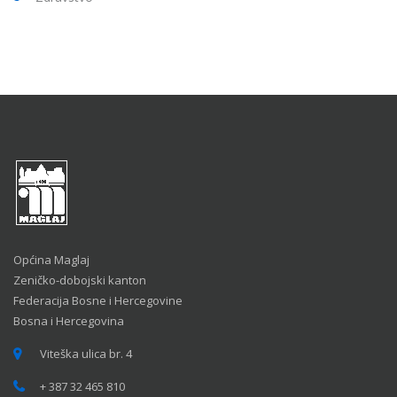
Općina Maglaj
Zeničko-dobojski kanton
Federacija Bosne i Hercegovine
Bosna i Hercegovina
Viteška ulica br. 4
+ 387 32 465 810