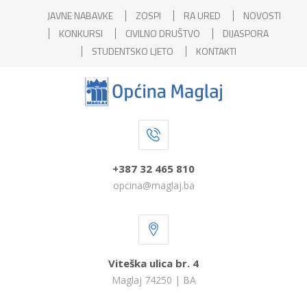
JAVNE NABAVKE
ZOSPI
RA URED
NOVOSTI
KONKURSI
CIVILNO DRUŠTVO
DIJASPORA
STUDENTSKO LJETO
KONTAKTI
+387 32 465 810
opcina@maglaj.ba
Viteška ulica br. 4
Maglaj 74250 | BA