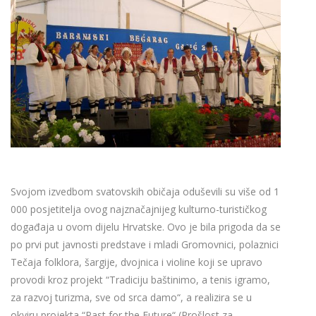
Svojom izvedbom svatovskih običaja oduševili su više od 1
000 posjetitelja ovog najznačajnijeg kulturno-turističkog
događaja u ovom dijelu Hrvatske. Ovo je bila prigoda da se
po prvi put javnosti predstave i mladi Gromovnici, polaznici
Tečaja folklora, šargije, dvojnica i violine koji se upravo
provodi kroz projekt “Tradiciju baštinimo, a tenis igramo,
za razvoj turizma, sve od srca damo“, a realizira se u
okviru projekta “Past for the Future“ (Prošlost za