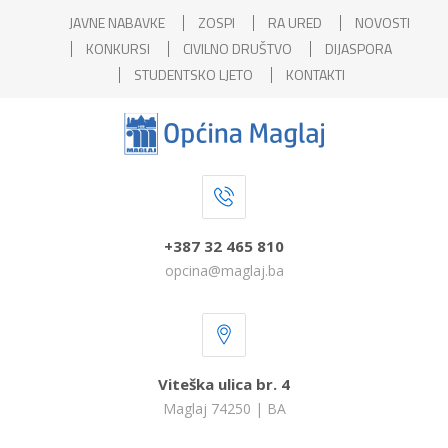
JAVNE NABAVKE
ZOSPI
RA URED
NOVOSTI
KONKURSI
CIVILNO DRUŠTVO
DIJASPORA
STUDENTSKO LJETO
KONTAKTI
+387 32 465 810
opcina@maglaj.ba
Viteška ulica br. 4
Maglaj 74250 | BA