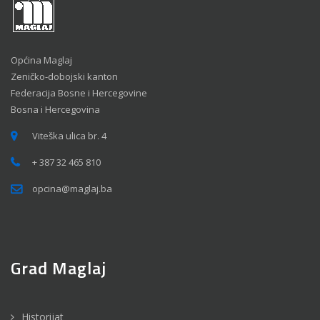
Općina Maglaj
Zeničko-dobojski kanton
Federacija Bosne i Hercegovine
Bosna i Hercegovina
Viteška ulica br. 4
+ 387 32 465 810
opcina@maglaj.ba
Grad Maglaj
Historijat