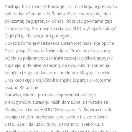
Nastupu KUD-ova prethodila je i sv. misa koju je predvodio
naš fra Ivan Pervan iz N. Šehera. Ovo je samo još jedan
pokazatelj da prijateljski odnosi, koje već godinama gaje
članovi našeg Gromovnika i članovi KUD-a „Seljačka sloga“
Gajić (RH), idu uzlaznom putanjom.
Dokaz k tome jest i iskazana spremnost načelnika općine
Draž, gosp. Stjepana Šašina, kao i Pročelnice Upravnog
odjela za poljoprivredu i ruralni razvoj Osječko-baranjske
županije, g-đe Silve Wendling, da ovu, kulturnu suradnju
pojačaju i s gospodarskom suradnjom Maglaja i općine
Draž kao i cijele Osječko-baranjske županije u kojoj ima
ukupno 42 općine.
Naravno, iskrene pozdrave i spremnost za bolju,
prekograničnu suradnju naših domaćina iz Hrvatske sa
Maglajem, članovi HKUD “Gromovnik“ N. Šehera će rado
prenijeti i našim predstavnicima izvršne i zakonodavne
vlasti, u želji da, uz kulturnu, ostvarimo i svekoliku, a
osobito gospodarsku, suradnju i brži razvoj našeg Maglaja.