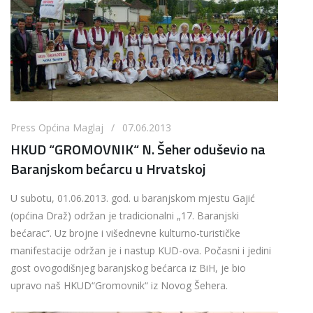
Press Općina Maglaj / 07.06.2013
HKUD “GROMOVNIK“ N. Šeher oduševio na
Baranjskom bećarcu u Hrvatskoj
U subotu, 01.06.2013. god. u baranjskom mjestu Gajić
(općina Draž) održan je tradicionalni „17. Baranjski
bećarac“. Uz brojne i višednevne kulturno-turističke
manifestacije održan je i nastup KUD-ova. Počasni i jedini
gost ovogodišnjeg baranjskog bećarca iz BiH, je bio
upravo naš HKUD“Gromovnik“ iz Novog Šehera.