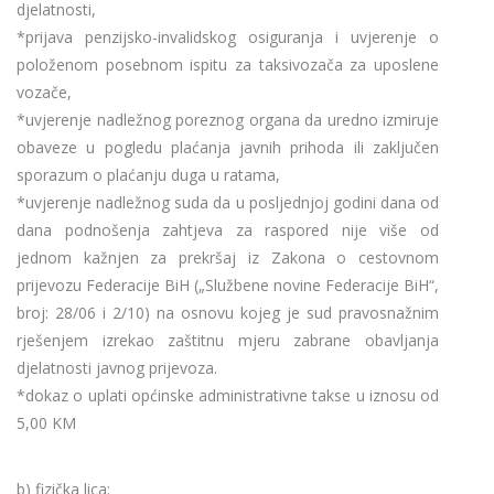
djelatnosti,
*prijava penzijsko-invalidskog osiguranja i uvjerenje o
položenom posebnom ispitu za taksivozača za uposlene
vozače,
*uvjerenje nadležnog poreznog organa da uredno izmiruje
obaveze u pogledu plaćanja javnih prihoda ili zaključen
sporazum o plaćanju duga u ratama,
*uvjerenje nadležnog suda da u posljednjoj godini dana od
dana podnošenja zahtjeva za raspored nije više od
jednom kažnjen za prekršaj iz Zakona o cestovnom
prijevozu Federacije BiH („Službene novine Federacije BiH“,
broj: 28/06 i 2/10) na osnovu kojeg je sud pravosnažnim
rješenjem izrekao zaštitnu mjeru zabrane obavljanja
djelatnosti javnog prijevoza.
*dokaz o uplati općinske administrativne takse u iznosu od
5,00 KM
b) fizička lica: