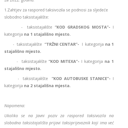
1.Zahtjev za raspored taksivozila se podnosi za sljedeće
slobodno taksistajalište:
-
taksistajalište
“KOD GRADSKOG MOSTA”-
I
kategorija
na 1 stajališno mjesto.
-
taksistajalište
“TRŽNI CENTAR”-
I kategorija
na 1
stajališno mjesto.
-
taksistajalište
“KOD MITEXA”-
I kategorija
na 1
stajališno mjesto.
-
taksistajalište
“KOD AUTOBUSKE STANICE”-
I
kategorija
na 2 stajališna mjesta.
Napomena:
Ukoliko se na Javni poziv za raspored taksivozila na
slobodna taksistajališta prijavi taksiprijevoznik koji ima već