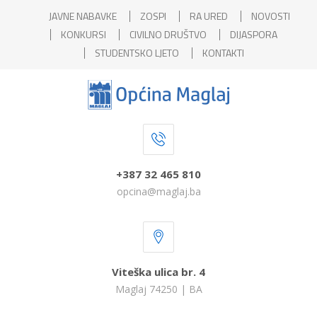
JAVNE NABAVKE
ZOSPI
RA URED
NOVOSTI
KONKURSI
CIVILNO DRUŠTVO
DIJASPORA
STUDENTSKO LJETO
KONTAKTI
+387 32 465 810
opcina@maglaj.ba
Viteška ulica br. 4
Maglaj 74250 | BA