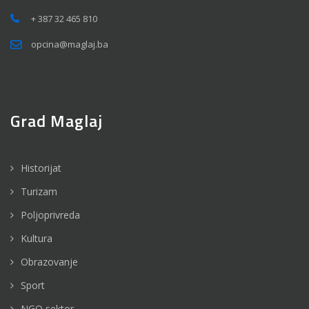
+ 387 32 465 810
opcina@maglaj.ba
Grad Maglaj
Historijat
Turizam
Poljoprivreda
Kultura
Obrazovanje
Sport
NGO sektor