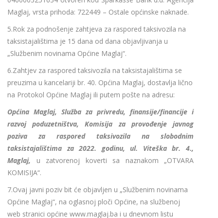
Maglaj, vrsta prihoda: 722449 – Ostale općinske naknade.
5.Rok za podnošenje zahtjeva za raspored taksivozila na
taksistajalištima je 15 dana od dana objavljivanja u
„Službenim novinama Općine Maglaj“.
6.Zahtjev za raspored taksivozila na taksistajalištima se
preuzima u kancelariji br. 40. Općina Maglaj, dostavlja lično
na Protokol Općine Maglaj ili putem pošte na adresu:
Općina Maglaj, Služba za privredu, finansije/financije i
razvoj poduzetništva, Komisija za provođenje javnog
poziva za raspored taksivozila na slobodnim
taksistajalištima za 2022. godinu, ul. Viteška br. 4.,
Maglaj,
u zatvorenoj koverti sa naznakom „OTVARA
KOMISIJA“.
7.Ovaj javni poziv bit će objavljen u „Službenim novinama
Općine Maglaj“, na oglasnoj ploči Općine, na službenoj
web stranici općine www.maglaj.ba i u dnevnom listu