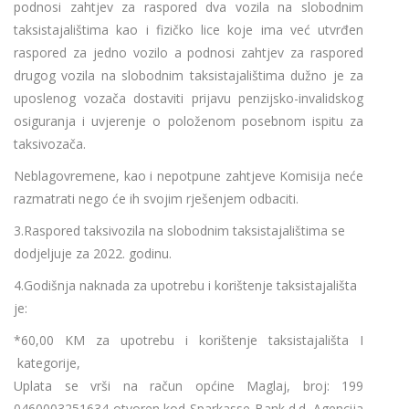
podnosi zahtjev za raspored dva vozila na slobodnim
taksistajalištima kao i fizičko lice koje ima već utvrđen
raspored za jedno vozilo a podnosi zahtjev za raspored
drugog vozila na slobodnim taksistajalištima dužno je za
uposlenog vozača dostaviti prijavu penzijsko-invalidskog
osiguranja i uvjerenje o položenom posebnom ispitu za
taksivozača.
Neblagovremene, kao i nepotpune zahtjeve Komisija neće
razmatrati nego će ih svojim rješenjem odbaciti.
3.Raspored taksivozila na slobodnim taksistajalištima se
dodjeljuje za 2022. godinu.
4.Godišnja naknada za upotrebu i korištenje taksistajališta
je:
*60,00 KM za upotrebu i korištenje taksistajališta I
kategorije,
Uplata se vrši na račun općine Maglaj, broj: 199
0460003251634 otvoren kod Sparkasse Bank d.d. Agencija