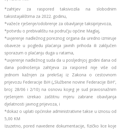
*zahtjev za raspored taksivozila na slobodnim
taksistajalištima za 2022. godinu,
*važeće rješenje/odobrenje za obavljanje taksiprijevoza,
*potvrdu o prebivalištu na području općine Maglaj,
*uvjerenje nadležnog poreznog organa da uredno izmiruje
obaveze u pogledu plaćanja javnih prihoda ili zaključen
sporazum o plaćanju duga u ratama,
*uvjerenje nadležnog suda da u posljednjoj godini dana od
dana podnošenja zahtjeva za raspored nije više od
jednom kažnjen za prekršaj iz Zakona o cestovnom
prijevozu Federacije BiH („Službene novine Federacije BiH“,
broj: 28/06 i 2/10) na osnovu kojeg je sud pravosnažnim
rješenjem izrekao zaštitnu mjeru zabrane obavljanja
djelatnosti javnog prijevoza, i
*dokaz o uplati općinske administrativne takse u iznosu od
5,00 KM
Izuzetno, pored navedene dokumentacije, fizičko lice koje