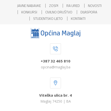
JAVNE NABAVKE
ZOSPI
RA URED
NOVOSTI
KONKURSI
CIVILNO DRUŠTVO
DIJASPORA
STUDENTSKO LJETO
KONTAKTI
+387 32 465 810
opcina@maglaj.ba
Viteška ulica br. 4
Maglaj 74250 | BA