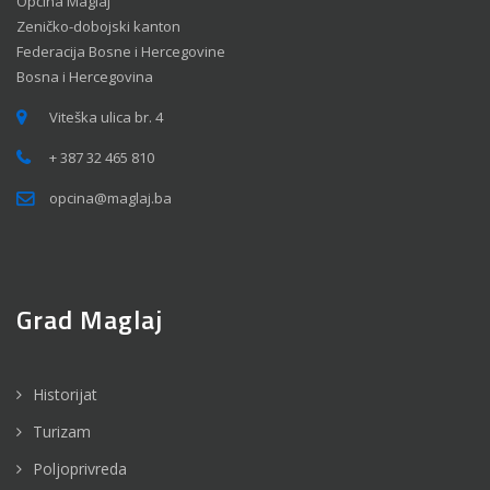
Općina Maglaj
Zeničko-dobojski kanton
Federacija Bosne i Hercegovine
Bosna i Hercegovina
Viteška ulica br. 4
+ 387 32 465 810
opcina@maglaj.ba
Grad Maglaj
Historijat
Turizam
Poljoprivreda