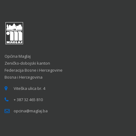
Općina Maglaj
Zeničko-dobojski kanton
Federacija Bosne i Hercegovine
Bosna i Hercegovina
Viteška ulica br. 4
+ 387 32 465 810
opcina@maglaj.ba