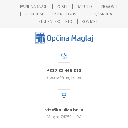
JAVNE NABAVKE
ZOSPI
RA URED
NOVOSTI
KONKURSI
CIVILNO DRUŠTVO
DIJASPORA
STUDENTSKO LJETO
KONTAKTI
+387 32 465 810
opcina@maglaj.ba
Viteška ulica br. 4
Maglaj 74250 | BA