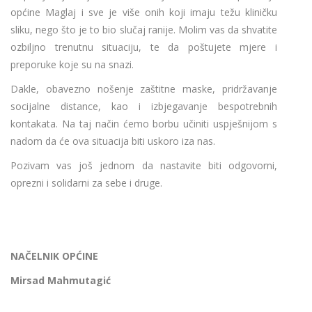
općine Maglaj i sve je više onih koji imaju težu kliničku
sliku, nego što je to bio slučaj ranije. Molim vas da shvatite
ozbiljno trenutnu situaciju, te da poštujete mjere i
preporuke koje su na snazi.
Dakle, obavezno nošenje zaštitne maske, pridržavanje
socijalne distance, kao i izbjegavanje bespotrebnih
kontakata. Na taj način ćemo borbu učiniti uspješnijom s
nadom da će ova situacija biti uskoro iza nas.
Pozivam vas još jednom da nastavite biti odgovorni,
oprezni i solidarni za sebe i druge.
NAČELNIK OPĆINE
Mirsad Mahmutagić