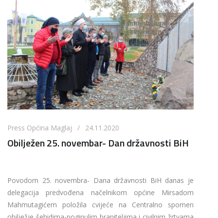
Press Općina Maglaj / 24.11.2020
Obilježen 25. novembar- Dan državnosti BiH
Povodom 25. novembra- Dana državnosti BiH danas je
delegacija predvođena načelnikom općine Mirsadom
Mahmutagićem položila cvijeće na Centralno spomen
obilježje šehidima-poginulim braniteljima i civilnim žrtvama