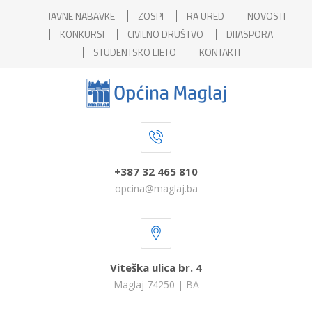
JAVNE NABAVKE
ZOSPI
RA URED
NOVOSTI
KONKURSI
CIVILNO DRUŠTVO
DIJASPORA
STUDENTSKO LJETO
KONTAKTI
+387 32 465 810
opcina@maglaj.ba
Viteška ulica br. 4
Maglaj 74250 | BA