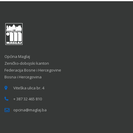
Općina Maglaj
Zeničko-dobojski kanton
Federacija Bosne i Hercegovine
Bosna i Hercegovina
Viteška ulica br. 4
+ 387 32 465 810
opcina@maglaj.ba