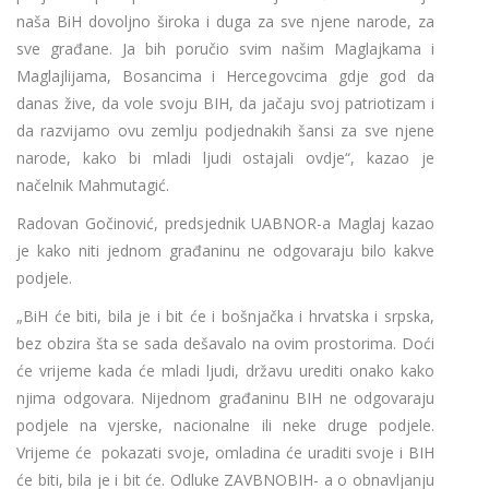
naša BiH dovoljno široka i duga za sve njene narode, za
sve građane. Ja bih poručio svim našim Maglajkama i
Maglajlijama, Bosancima i Hercegovcima gdje god da
danas žive, da vole svoju BIH, da jačaju svoj patriotizam i
da razvijamo ovu zemlju podjednakih šansi za sve njene
narode, kako bi mladi ljudi ostajali ovdje“, kazao je
načelnik Mahmutagić.
Radovan Gočinović, predsjednik UABNOR-a Maglaj kazao
je kako niti jednom građaninu ne odgovaraju bilo kakve
podjele.
„BiH će biti, bila je i bit će i bošnjačka i hrvatska i srpska,
bez obzira šta se sada dešavalo na ovim prostorima. Doći
će vrijeme kada će mladi ljudi, državu urediti onako kako
njima odgovara. Nijednom građaninu BIH ne odgovaraju
podjele na vjerske, nacionalne ili neke druge podjele.
Vrijeme će pokazati svoje, omladina će uraditi svoje i BIH
će biti, bila je i bit će. Odluke ZAVBNOBIH- a o obnavljanju