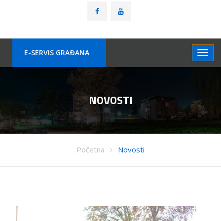
E-SERVIS GRAÐANA
NOVOSTI
Početna
Novosti