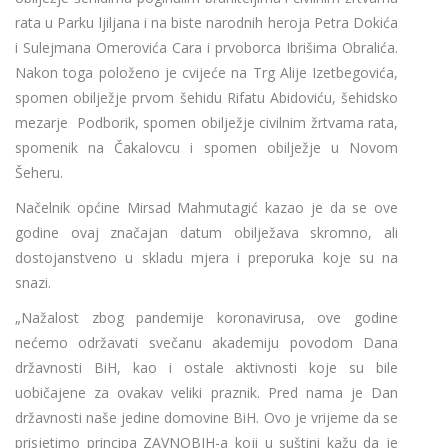
rata u Parku ljiljana i na biste narodnih heroja Petra Dokića
i Sulejmana Omerovića Cara i prvoborca Ibrišima Obralića.
Nakon toga položeno je cvijeće na Trg Alije Izetbegovića,
spomen obilježje prvom šehidu Rifatu Abidoviću, šehidsko
mezarje Podborik, spomen obilježje civilnim žrtvama rata,
spomenik na Čakalovcu i spomen obilježje u Novom
Šeheru.
Načelnik općine Mirsad Mahmutagić kazao je da se ove
godine ovaj značajan datum obilježava skromno, ali
dostojanstveno u skladu mjera i preporuka koje su na
snazi.
„Nažalost zbog pandemije koronavirusa, ove godine
nećemo održavati svečanu akademiju povodom Dana
državnosti BiH, kao i ostale aktivnosti koje su bile
uobičajene za ovakav veliki praznik. Pred nama je Dan
državnosti naše jedine domovine BiH. Ovo je vrijeme da se
prisjetimo principa ZAVNOBIH-a koji u suštini kažu da je