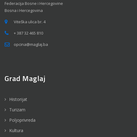
Federacija Bosne i Hercegovine
Bosna i Hercegovina
Viteška ulica br. 4
+ 387 32 465 810
opcina@maglaj.ba
Grad Maglaj
Historijat
Turizam
Poljoprivreda
Kultura