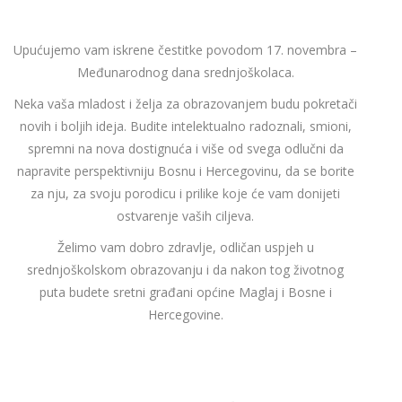
Upućujemo vam iskrene čestitke povodom 17. novembra –
Međunarodnog dana srednjoškolaca.
Neka vaša mladost i želja za obrazovanjem budu pokretači
novih i boljih ideja. Budite intelektualno radoznali, smioni,
spremni na nova dostignuća i više od svega odlučni da
napravite perspektivniju Bosnu i Hercegovinu, da se borite
za nju, za svoju porodicu i prilike koje će vam donijeti
ostvarenje vaših ciljeva.
Želimo vam dobro zdravlje, odličan uspjeh u
srednjoškolskom obrazovanju i da nakon tog životnog
puta budete sretni građani općine Maglaj i Bosne i
Hercegovine.