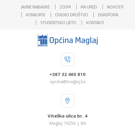
JAVNE NABAVKE
ZOSPI
RA URED
NOVOSTI
KONKURSI
CIVILNO DRUŠTVO
DIJASPORA
STUDENTSKO LJETO
KONTAKTI
+387 32 465 810
opcina@maglaj.ba
Viteška ulica br. 4
Maglaj 74250 | BA