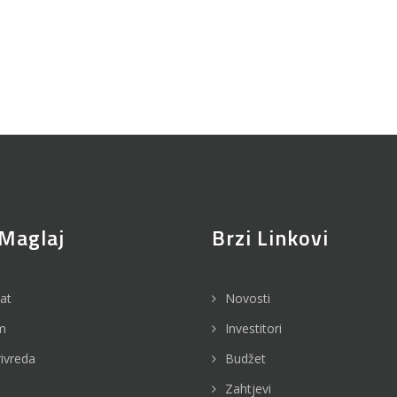
Maglaj
Brzi Linkovi
jat
Novosti
m
Investitori
rivreda
Budžet
Zahtjevi