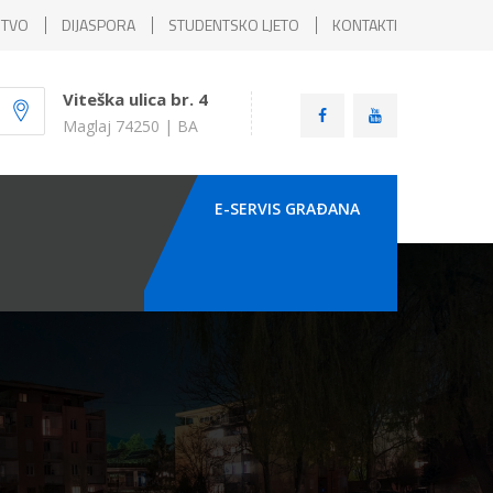
ŠTVO
DIJASPORA
STUDENTSKO LJETO
KONTAKTI
Viteška ulica br. 4
Maglaj 74250 | BA
E-SERVIS GRAÐANA