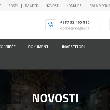
E
ZOSPI
RA URED
NOVOSTI
KONKURSI
CIVILNO DRU
+387 32 465 810
opcina@maglaj.ba
O VIJEĆE
DOKUMENTI
INVESTITORI
NOVOSTI