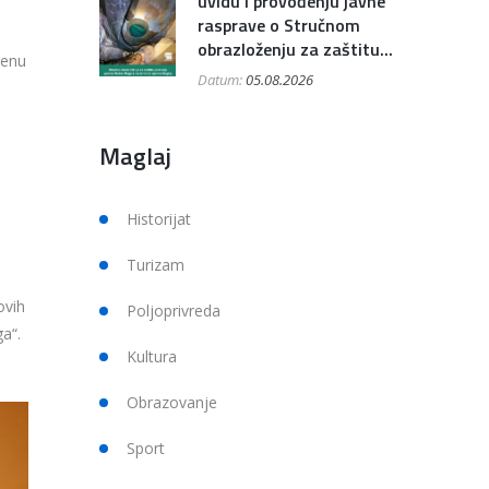
uvidu i provođenju javne
rasprave o Stručnom
obrazloženju za zaštitu...
đenu
Datum:
05.08.2026
Maglaj
Historijat
o
Turizam
ovih
Poljoprivreda
a“.
Kultura
Obrazovanje
Sport