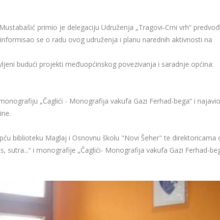
Mustabašić primio je delegaciju Udruženja „Tragovi-Crni vrh“ predvo
informisao se o radu ovog udruženja i planu narednih aktivnosti na
vljeni budući projekti međuopćinskog povezivanja i saradnje općina:
monografiju „Čaglići - Monografija vakufa Gazi Ferhad-bega“ i najavi
ine.
Opću biblioteku Maglaj i Osnovnu školu "Novi Šeher" te direktoricama 
, sutra...“ i monografije „Čaglići- Monografija vakufa Gazi Ferhad-beg