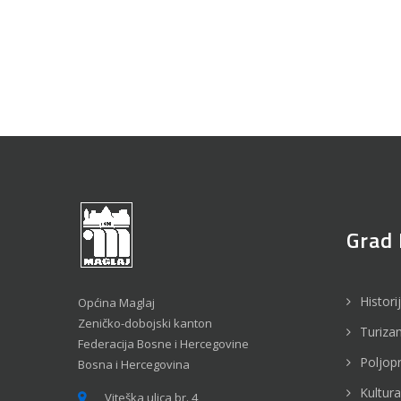
Grad 
Histori
Općina Maglaj
Zeničko-dobojski kanton
Turiza
Federacija Bosne i Hercegovine
Poljop
Bosna i Hercegovina
Kultura
Viteška ulica br. 4