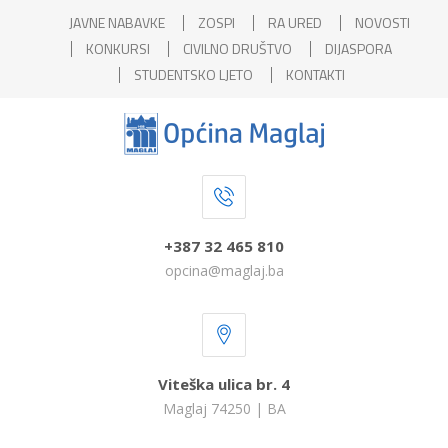
JAVNE NABAVKE
ZOSPI
RA URED
NOVOSTI
KONKURSI
CIVILNO DRUŠTVO
DIJASPORA
STUDENTSKO LJETO
KONTAKTI
+387 32 465 810
opcina@maglaj.ba
Viteška ulica br. 4
Maglaj 74250 | BA