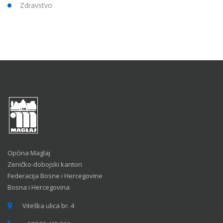
Zdravstvo
Općina Maglaj
Zeničko-dobojski kanton
Federacija Bosne i Hercegovine
Bosna i Hercegovina
Viteška ulica br. 4