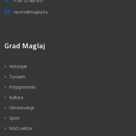
+ 387 32 465 810
opcina@maglaj.ba
Grad Maglaj
Historijat
Turizam
Poljoprivreda
Kultura
Obrazovanje
Sport
NGO sektor