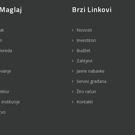
Maglaj
Brzi Linkovi
jat
Novosti
m
Investitori
rivreda
Budžet
Zahtjevi
vanje
Javne nabavke
Servisi građana
ektor
Žiro račun
 institucije
Kontakti
tvo