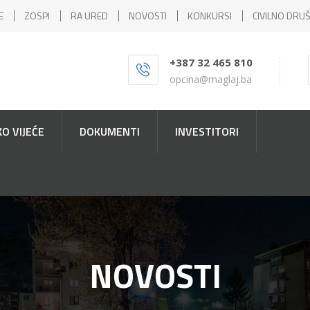
E
ZOSPI
RA URED
NOVOSTI
KONKURSI
CIVILNO DRU
+387 32 465 810
opcina@maglaj.ba
O VIJEĆE
DOKUMENTI
INVESTITORI
NOVOSTI