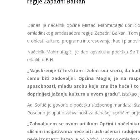
regije Zapadni Balkan
Danas je načelnik općine Mirsad Mahmutagić upriličio 
omladinskog amdasadora regije Zapadni Balkan. Tom pr
u oblasti kulture, programu interesovanja, kao i planov
Načelnik Mahmutagić je dao apsolutnu podršku Softić
mladih u BiH.
„Najiskrenije ti čestitam i želim svu sreću, da b
ćemo biti zadovoljni. Općina Maglaj je na rasp
sposobnosti, mladu osobu koja zna šta hoće i to 
doprinijeti jačanju kulture u ovom gradu“,
istakao 
Adi Softić je govorio o početku službenog mandata, št
Posebno je uputio zahvalnost za današnji upriličeni prij
„Zahvaljujem se ovom prilikom Općini i načelniku
sličnim incijativama neće biti uskraćena i radujem
neće izostati“,
kazao je Adi Softić, Evropski omladins