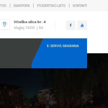
ŠTVO
DIJASPORA
STUDENTSKO LJETO
KONTAKTI
Viteška ulica br. 4
Maglaj 74250 | BA
E-SERVIS GRAÐANA