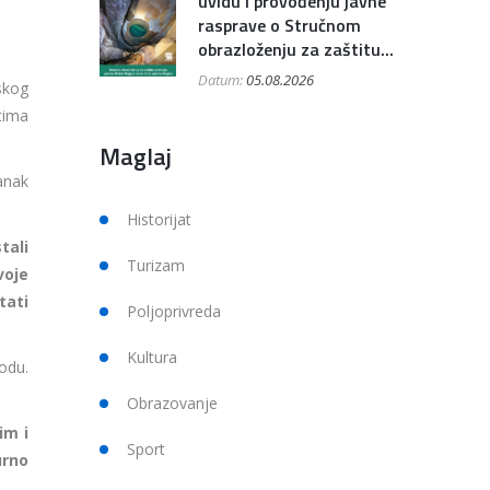
uvidu i provođenju javne
rasprave o Stručnom
obrazloženju za zaštitu...
Datum:
05.08.2026
skog
tima
Maglaj
anak
Historijat
tali
Turizam
voje
tati
Poljoprivreda
Kultura
odu.
Obrazovanje
im i
Sport
urno