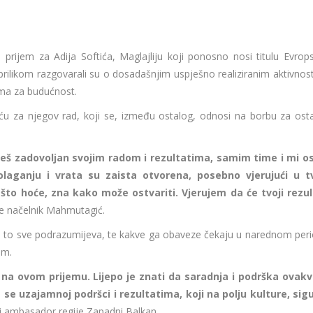
prijem za Adija Softića, Maglajliju koji ponosno nosi titulu Evrop
ilikom razgovarali su o dosadašnjim uspješno realiziranim aktivnos
ima za budućnost.
u za njegov rad, koji se, između ostalog, odnosi na borbu za ost
udeš zadovoljan svojim radom i rezultatima, samim time i mi os
olaganju i vrata su zaista otvorena, posebno vjerujući u t
što hoće, zna kako može ostvariti. Vjerujem da će tvoji rezul
je načelnik Mahmutagić.
a to sve podrazumijeva, te kakve ga obaveze čekaju u narednom peri
em.
 na ovom prijemu. Lijepo je znati da saradnja i podrška ovakv
 se uzajamnoj podršci i rezultatima, koji na polju kulture, sig
ki ambasador regije Zapadni Balkan.