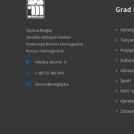
Grad 
Histori
Općina Maglaj
Zeničko-dobojski kanton
Turiza
Federacija Bosne i Hercegovine
Poljop
Bosna i Hercegovina
Kultura
Viteška ulica br. 4
Obrazo
+ 387 32 465 810
Sport
opcina@maglaj.ba
NGO s
Vjerske
Zdravs