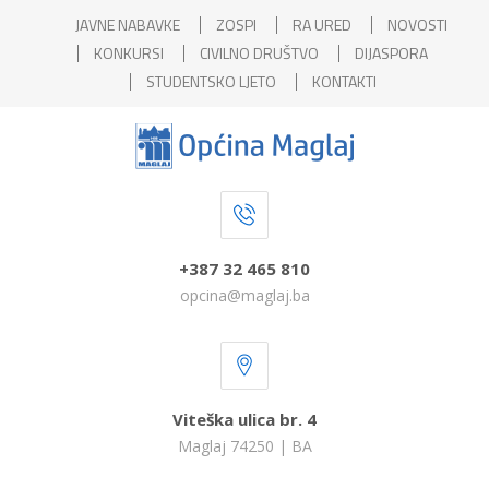
JAVNE NABAVKE
ZOSPI
RA URED
NOVOSTI
KONKURSI
CIVILNO DRUŠTVO
DIJASPORA
STUDENTSKO LJETO
KONTAKTI
+387 32 465 810
opcina@maglaj.ba
Viteška ulica br. 4
Maglaj 74250 | BA