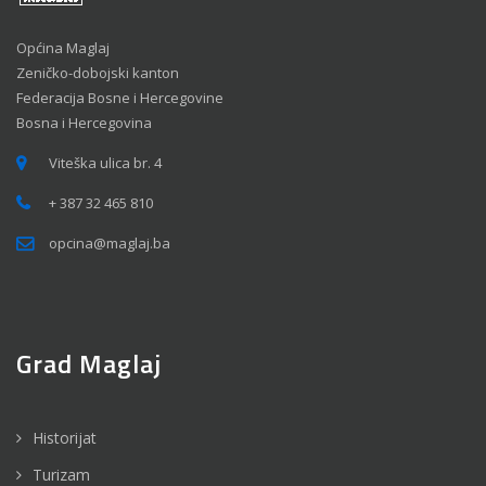
Općina Maglaj
Zeničko-dobojski kanton
Federacija Bosne i Hercegovine
Bosna i Hercegovina
Viteška ulica br. 4
+ 387 32 465 810
opcina@maglaj.ba
Grad Maglaj
Historijat
Turizam