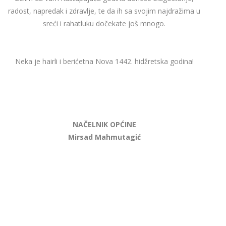
radost, napredak i zdravlje, te da ih sa svojim najdražima u
sreći i rahatluku dočekate još mnogo.
Neka je hairli i berićetna Nova 1442. hidžretska godina!
NAČELNIK OPĆINE
Mirsad Mahmutagić