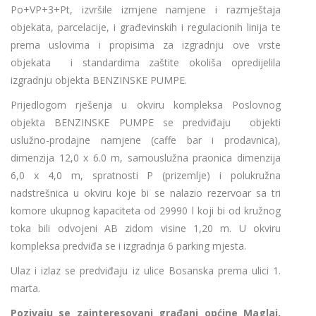
Po+VP+3+Pt, izvršile izmjene namjene i razmještaja
objekata, parcelacije, i građevinskih i regulacionih linija te
prema uslovima i propisima za izgradnju ove vrste
objekata i standardima zaštite okoliša opredijelila
izgradnju objekta BENZINSKE PUMPE.
Prijedlogom rješenja u okviru kompleksa Poslovnog
objekta BENZINSKE PUMPE se predviđaju objekti
uslužno-prodajne namjene (caffe bar i prodavnica),
dimenzija 12,0 x 6.0 m, samouslužna praonica dimenzija
6,0 x 4,0 m, spratnosti P (prizemlje) i polukružna
nadstrešnica u okviru koje bi se nalazio rezervoar sa tri
komore ukupnog kapaciteta od 29990 l koji bi od kružnog
toka bili odvojeni AB zidom visine 1,20 m. U okviru
kompleksa predviđa se i izgradnja 6 parking mjesta.
Ulaz i izlaz se predviđaju iz ulice Bosanska prema ulici 1.
marta.
Pozivaju se zainteresovani građani općine Maglaj,