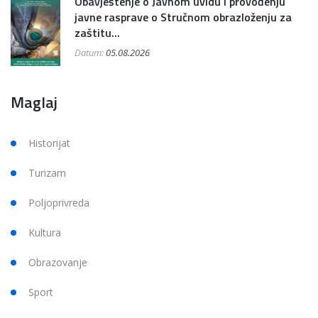
Obavještenje o Javnom uvidu i provođenju
javne rasprave o Stručnom obrazloženju za
zaštitu...
Datum:
05.08.2026
Maglaj
Historijat
Turizam
Poljoprivreda
Kultura
Obrazovanje
Sport