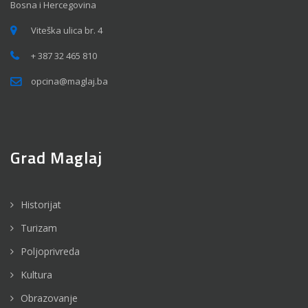
Bosna i Hercegovina
Viteška ulica br. 4
+ 387 32 465 810
opcina@maglaj.ba
Grad Maglaj
Historijat
Turizam
Poljoprivreda
Kultura
Obrazovanje