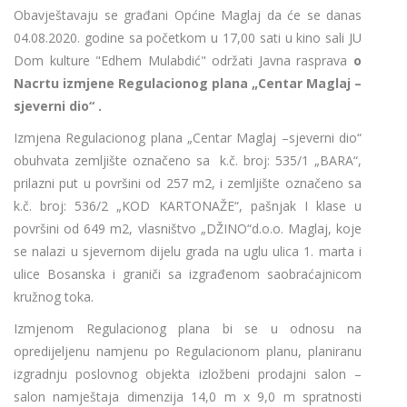
Obavještavaju se građani Općine Maglaj da će se danas
04.08.2020. godine sa početkom u 17,00 sati u kino sali JU
Dom kulture "Edhem Mulabdić" održati Javna rasprava
o
Nacrtu izmjene Regulacionog plana „Centar Maglaj –
sjeverni dio“ .
Izmjena Regulacionog plana „Centar Maglaj –sjeverni dio“
obuhvata zemljište označeno sa k.č. broj: 535/1 „BARA“,
prilazni put u površini od 257 m2, i zemljište označeno sa
k.č. broj: 536/2 „KOD KARTONAŽE“, pašnjak I klase u
površini od 649 m2, vlasništvo „DŽINO“d.o.o. Maglaj, koje
se nalazi u sjevernom dijelu grada na uglu ulica 1. marta i
ulice Bosanska i graniči sa izgrađenom saobraćajnicom
kružnog toka.
Izmjenom Regulacionog plana bi se u odnosu na
opredijeljenu namjenu po Regulacionom planu, planiranu
izgradnju poslovnog objekta izložbeni prodajni salon –
salon namještaja dimenzija 14,0 m x 9,0 m spratnosti