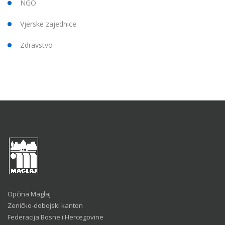
NGO
Vjerske zajednice
Zdravstvo
Općina Maglaj
Zeničko-dobojski kanton
Federacija Bosne i Hercegovine