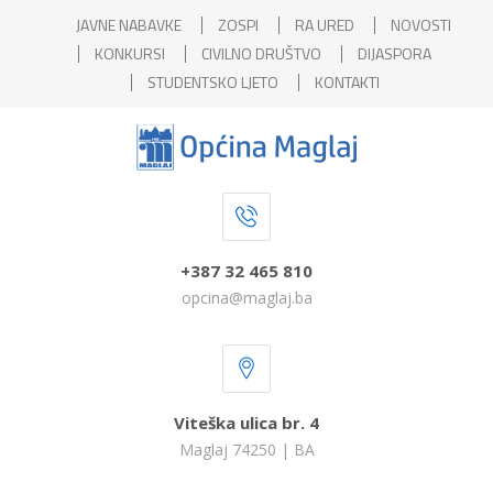
JAVNE NABAVKE
ZOSPI
RA URED
NOVOSTI
KONKURSI
CIVILNO DRUŠTVO
DIJASPORA
STUDENTSKO LJETO
KONTAKTI
+387 32 465 810
opcina@maglaj.ba
Viteška ulica br. 4
Maglaj 74250 | BA