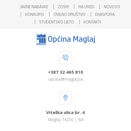
JAVNE NABAVKE
ZOSPI
RA URED
NOVOSTI
KONKURSI
CIVILNO DRUŠTVO
DIJASPORA
STUDENTSKO LJETO
KONTAKTI
+387 32 465 810
opcina@maglaj.ba
Viteška ulica br. 4
Maglaj 74250 | BA