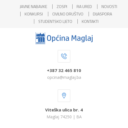
JAVNE NABAVKE
ZOSPI
RA URED
NOVOSTI
KONKURSI
CIVILNO DRUŠTVO
DIJASPORA
STUDENTSKO LJETO
KONTAKTI
+387 32 465 810
opcina@maglaj.ba
Viteška ulica br. 4
Maglaj 74250 | BA