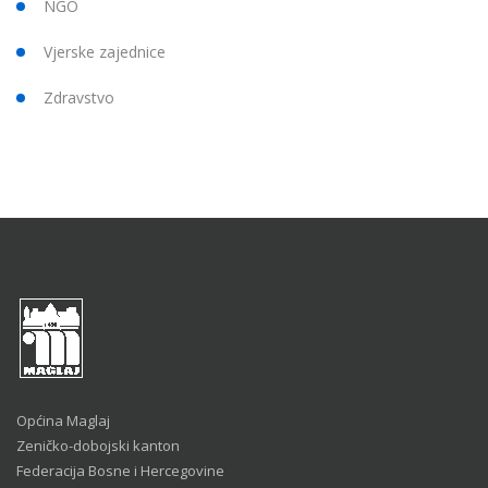
NGO
Vjerske zajednice
Zdravstvo
Općina Maglaj
Zeničko-dobojski kanton
Federacija Bosne i Hercegovine