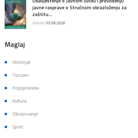
Obavještenje o Javnom uvidu i provođenju
javne rasprave o Stručnom obrazloženju za
zaštitu...
Datum:
05.08.2026
Maglaj
Historijat
Turizam
Poljoprivreda
Kultura
Obrazovanje
Sport