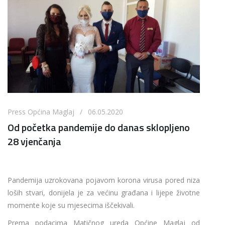
Press Općina Maglaj / 06.05.2020
Od početka pandemije do danas sklopljeno
28 vjenčanja
Pandemija uzrokovana pojavom korona virusa pored niza
loših stvari, donijela je za većinu građana i lijepe životne
momente koje su mjesecima iščekivali.
Prema podacima Matičnog ureda Općine Maglaj od