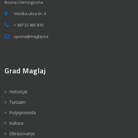
Bosna i Hercegovina
Viteška ulica br. 4
+ 387 32 465 810
opcina@maglaj.ba
Grad Maglaj
Historijat
Turizam
Poljoprivreda
Kultura
Obrazovanje