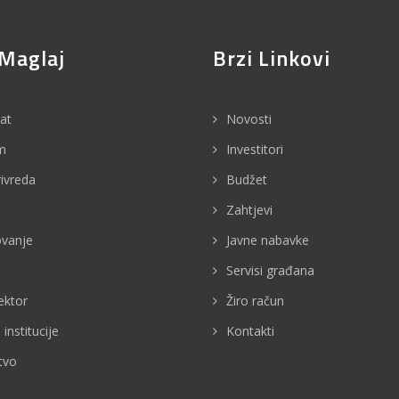
Maglaj
Brzi Linkovi
jat
Novosti
m
Investitori
rivreda
Budžet
Zahtjevi
vanje
Javne nabavke
Servisi građana
ektor
Žiro račun
 institucije
Kontakti
tvo