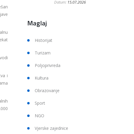
Datum:
15.07.2026
ešan
jave
Maglaj
alnu
ekat
Historijat
Turizam
vodi
Poljoprivreda
va i
Kultura
icama
Obrazovanje
lnih
Sport
.000
NGO
Vjerske zajednice