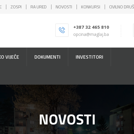
E
ZOSPI
RA URED
NOVOSTI
KONKURSI
CIVILNO DRU
+387 32 465 810
opcina@maglaj.ba
O VIJEĆE
DOKUMENTI
INVESTITORI
NOVOSTI