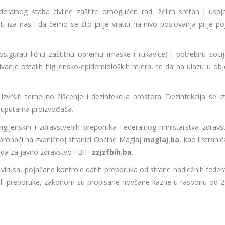
ralnog štaba civilne zaštite omogućen rad, želim sretan i uspj
 iza nas i da ćemo se što prije vratiti na nivo poslovanja prije po
igurati ličnu zaštitnu opremu (maske i rukavice) i potrebnu socij
anje ostalih higijensko-epidemioloških mjera, te da na ulazu u obj
šiti temeljno čišćenje i dezinfekcija prostora. Dezinfekcija se iz
a uputama proizvođača.
 higijenskih i zdravstvenih preporuka Federalnog ministarstva zdravst
ronaći na zvaničnoj stranici Općine Maglaj
maglaj.ba
, kao i stran
da za javno zdravstvo FBIH
zzjzfbih.ba.
 virusa, pojačane kontrole datih preporuka od strane nadležnih federa
ovali preporuke, zakonom su propisane novčane kazne u rasponu od 2