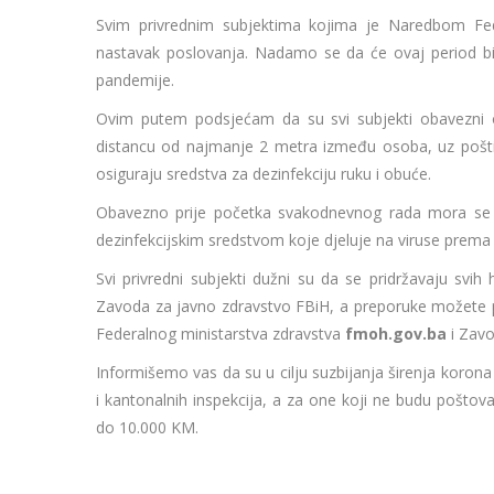
Svim privrednim subjektima kojima je Naredbom Fede
nastavak poslovanja. Nadamo se da će ovaj period biti
pandemije.
Ovim putem podsjećam da su svi subjekti obavezni os
distancu od najmanje 2 metra između osoba, uz poštiv
osiguraju sredstva za dezinfekciju ruku i obuće.
Obavezno prije početka svakodnevnog rada mora se izvr
dezinfekcijskim sredstvom koje djeluje na viruse prem
Svi privredni subjekti dužni su da se pridržavaju svih
Zavoda za javno zdravstvo FBiH, a preporuke možete p
Federalnog ministarstva zdravstva
fmoh.gov.ba
i Zavo
Informišemo vas da su u cilju suzbijanja širenja korona
i kantonalnih inspekcija, a za one koji ne budu pošt
do 10.000 KM.