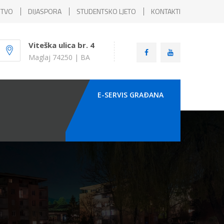
ŠTVO
DIJASPORA
STUDENTSKO LJETO
KONTAKTI
Viteška ulica br. 4
Maglaj 74250 | BA
E-SERVIS GRAÐANA