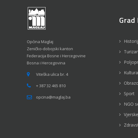
Grad 
Histori
Općina Maglaj
Zeničko-dobojski kanton
Turiza
Federacija Bosne i Hercegovine
Poljop
Bosna i Hercegovina
Kultura
Viteška ulica br. 4
Obrazo
+ 387 32 465 810
Sport
opcina@maglaj.ba
NGO s
Vjerske
Zdravs