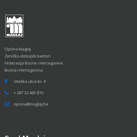
Općina Maglaj
Zeničko-dobojski kanton
Federacija Bosne i Hercegovine
Bosna i Hercegovina
Viteška ulica br. 4
+ 387 32 465 810
opcina@maglaj.ba