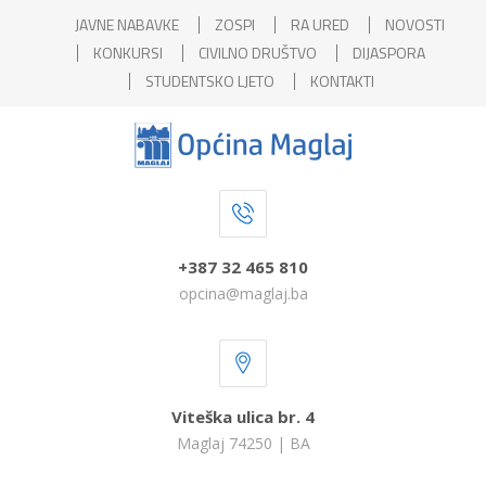
JAVNE NABAVKE
ZOSPI
RA URED
NOVOSTI
KONKURSI
CIVILNO DRUŠTVO
DIJASPORA
STUDENTSKO LJETO
KONTAKTI
+387 32 465 810
opcina@maglaj.ba
Viteška ulica br. 4
Maglaj 74250 | BA