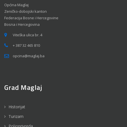
Općina Maglaj
Zeničko-dobojski kanton
Federacija Bosne i Hercegovine
Bosna i Hercegovina
Viteška ulica br. 4
+ 387 32 465 810
opcina@maglaj.ba
Grad Maglaj
Historijat
Turizam
Poljoprivreda