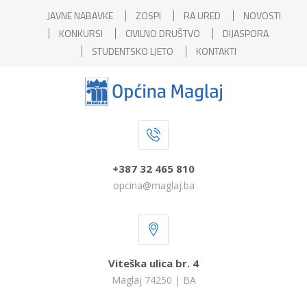
JAVNE NABAVKE
ZOSPI
RA URED
NOVOSTI
KONKURSI
CIVILNO DRUŠTVO
DIJASPORA
STUDENTSKO LJETO
KONTAKTI
+387 32 465 810
opcina@maglaj.ba
Viteška ulica br. 4
Maglaj 74250 | BA