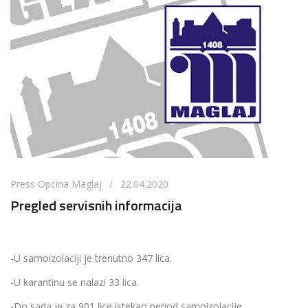
Press Općina Maglaj / 22.04.2020
Pregled servisnih informacija
-U samoizolaciji je trenutno 347 lica.
-U karantinu se nalazi 33 lica.
-Do sada je za 901 lice istekao period samoizolacije.