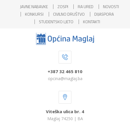
JAVNE NABAVKE
ZOSPI
RA URED
NOVOSTI
KONKURSI
CIVILNO DRUŠTVO
DIJASPORA
STUDENTSKO LJETO
KONTAKTI
+387 32 465 810
opcina@maglaj.ba
Viteška ulica br. 4
Maglaj 74250 | BA