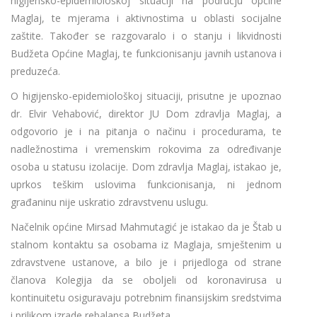
higijensko-epidemiološkoj situaciji na području općine
Maglaj, te mjerama i aktivnostima u oblasti socijalne
zaštite. Također se razgovaralo i o stanju i likvidnosti
Budžeta Općine Maglaj, te funkcionisanju javnih ustanova i
preduzeća.
O higijensko-epidemiološkoj situaciji, prisutne je upoznao
dr. Elvir Vehabović, direktor JU Dom zdravlja Maglaj, a
odgovorio je i na pitanja o načinu i procedurama, te
nadležnostima i vremenskim rokovima za određivanje
osoba u statusu izolacije. Dom zdravlja Maglaj, istakao je,
uprkos teškim uslovima funkcionisanja, ni jednom
građaninu nije uskratio zdravstvenu uslugu.
Načelnik općine Mirsad Mahmutagić je istakao da je Štab u
stalnom kontaktu sa osobama iz Maglaja, smještenim u
zdravstvene ustanove, a bilo je i prijedloga od strane
članova Kolegija da se oboljeli od koronavirusa u
kontinuitetu osiguravaju potrebnim finansijskim sredstvima
i prilikom izrade rebalansa Budžeta.