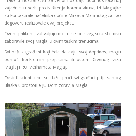
i rade u inostranstvu. Sa željom da daju doprinos lokalnoj
zajednici u borbi protiv širenja korona virusa, tri Maglajke
su kontaktirale načelnika općine Mirsada Mahmutagića i po
dogovoru realizovale ovaj projekat.
Ovom prilikom, zahvaljujemo im se od sveg srca što nisu
zaboravile svoj Maglaj u ovim teškim trenucima.
Svi naši sugrađani koji žele da daju svoj doprinos, mogu
pomoći konkretnim projektima ili putem Crvenog križa
Maglaj i RO Merhameta Maglaj.
Dezinfekcioni tunel su dužni proći svi građani prije samog
ulaska u prostorije JU Dom zdravlja Maglaj.