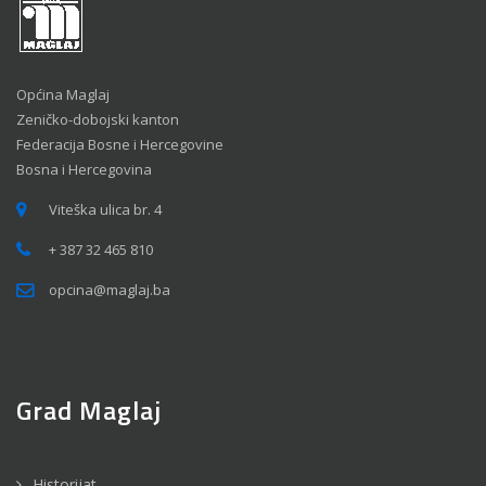
Općina Maglaj
Zeničko-dobojski kanton
Federacija Bosne i Hercegovine
Bosna i Hercegovina
Viteška ulica br. 4
+ 387 32 465 810
opcina@maglaj.ba
Grad Maglaj
Historijat