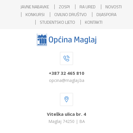
JAVNE NABAVKE
ZOSPI
RA URED
NOVOSTI
KONKURSI
CIVILNO DRUŠTVO
DIJASPORA
STUDENTSKO LJETO
KONTAKTI
+387 32 465 810
opcina@maglaj.ba
Viteška ulica br. 4
Maglaj 74250 | BA