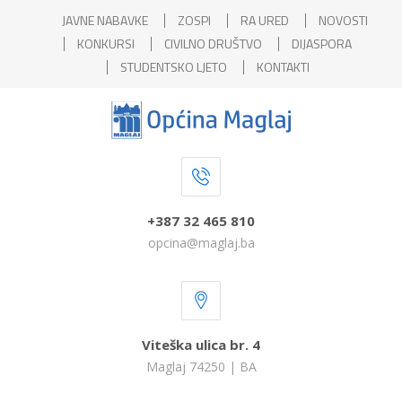
JAVNE NABAVKE
ZOSPI
RA URED
NOVOSTI
KONKURSI
CIVILNO DRUŠTVO
DIJASPORA
STUDENTSKO LJETO
KONTAKTI
+387 32 465 810
opcina@maglaj.ba
Viteška ulica br. 4
Maglaj 74250 | BA