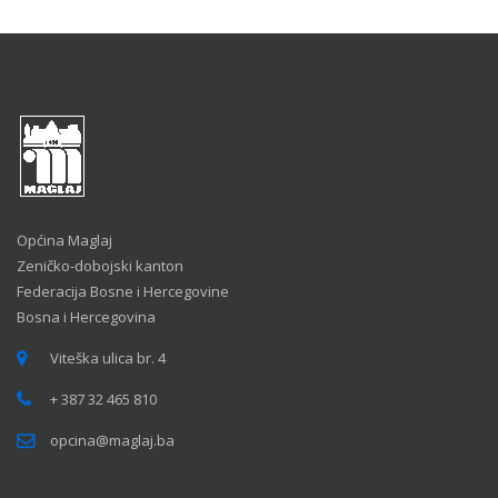
Općina Maglaj
Zeničko-dobojski kanton
Federacija Bosne i Hercegovine
Bosna i Hercegovina
Viteška ulica br. 4
+ 387 32 465 810
opcina@maglaj.ba