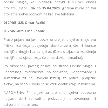
općine Maglaj, koji planiraju obaviti ili su već obavili
proljetnu sjetvu,
da do 15.04.2020. godine
izvrše prijavu
proljetne sjetve pozivom na brojeve telefona:
032/465-823 Omar Fazlić
032/465-821 Erna Spahić
Pravo prijave na Javni poziv za proljetnu sjetvu imaju sva
fizička lica koja posjeduju vlastito zemljište ili koriste
zemljište drugih lica za sjetvu. (Dokaz: Izjava o korištenju
zemljišta za sjetvu, koja će se dostaviti naknadno).
Po okončanju Javnog poziva od strane Općine Maglaj i
Federalnog ministarstva poljoprivrede, vodoprivrede i
šumarstva bit će usvojeni kriteriji za poticaj proljetne
sjetve, na osnovu kojih će se vršiti odabir krajnjih korisnika.
NAPOMENA: Pri prijavi za proljetnu sjetvu obavezno
naglasiti da li se radi o proizvodnji na otvorenom ili
zatvorenom prostoru.