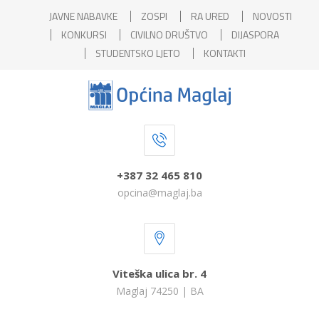
JAVNE NABAVKE
ZOSPI
RA URED
NOVOSTI
KONKURSI
CIVILNO DRUŠTVO
DIJASPORA
STUDENTSKO LJETO
KONTAKTI
+387 32 465 810
opcina@maglaj.ba
Viteška ulica br. 4
Maglaj 74250 | BA