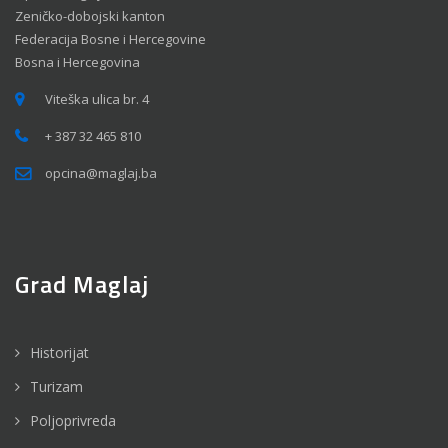
Zeničko-dobojski kanton
Federacija Bosne i Hercegovine
Bosna i Hercegovina
Viteška ulica br. 4
+ 387 32 465 810
opcina@maglaj.ba
Grad Maglaj
Historijat
Turizam
Poljoprivreda