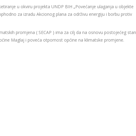
etiranje u okviru projekta UNDP BIH „Povećanje ulaganja u objekte
ophodno za izradu Akcionog plana za održivu energiju i borbu protiv
klimatskih promjena ( SECAP ) ima za cilj da na osnovu postojećeg stan
pćine Maglaj i poveća otpornost općine na klimatske promjene.