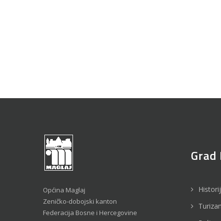
Grad 
Histori
Općina Maglaj
Zeničko-dobojski kanton
Turiza
Federacija Bosne i Hercegovine