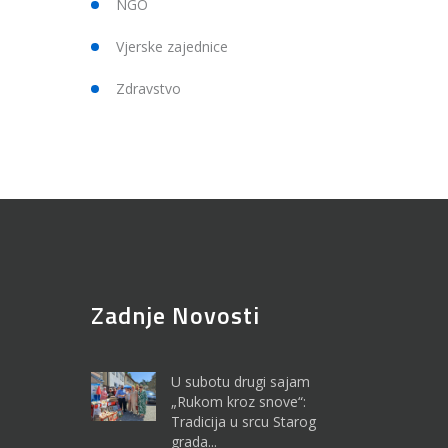
NGO
Vjerske zajednice
Zdravstvo
Zadnje Novosti
U subotu drugi sajam
„Rukom kroz snove“:
Tradicija u srcu Starog
grada...