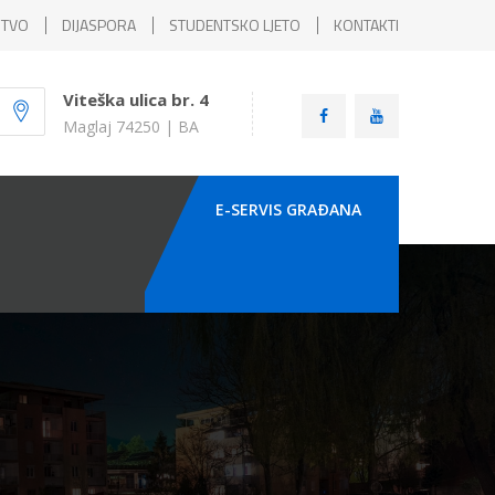
ŠTVO
DIJASPORA
STUDENTSKO LJETO
KONTAKTI
Viteška ulica br. 4
Maglaj 74250 | BA
E-SERVIS GRAÐANA