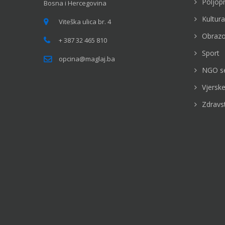
Poljop
Bosna i Hercegovina
Kultura
Viteška ulica br. 4
Obrazo
+ 387 32 465 810
Sport
opcina@maglaj.ba
NGO s
Vjerske
Zdravs