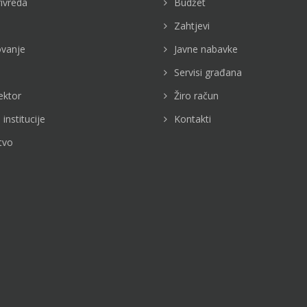
rivreda
Budžet
Zahtjevi
vanje
Javne nabavke
Servisi građana
ektor
Žiro račun
 institucije
Kontakti
tvo