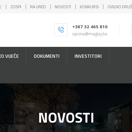
E
ZOSPI
RA URED
NOVOSTI
KONKURSI
CIVILNO DRU
+387 32 465 810
opcina@maglaj.ba
O VIJEĆE
DOKUMENTI
INVESTITORI
NOVOSTI