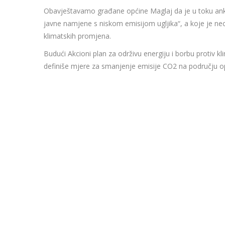
Obavještavamo građane općine Maglaj da je u toku ank
javne namjene s niskom emisijom ugljika“, a koje je ne
klimatskih promjena.
Budući Akcioni plan za održivu energiju i borbu protiv 
definiše mjere za smanjenje emisije CO2 na području o