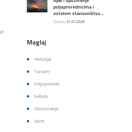
Apel i upozorenje
poljoprivrednicima i
ostalom stanovništvu...
Datum:
31.07.2026
ja
Maglaj
Historijat
Turizam
Poljoprivreda
Kultura
Obrazovanje
Sport