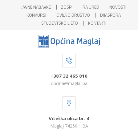
JAVNE NABAVKE
ZOSPI
RA URED
NOVOSTI
KONKURSI
CIVILNO DRUŠTVO
DIJASPORA
STUDENTSKO LJETO
KONTAKTI
+387 32 465 810
opcina@maglaj.ba
Viteška ulica br. 4
Maglaj 74250 | BA