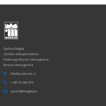
Općina Maglaj
Zeničko-dobojski kanton
Federacija Bosne i Hercegovine
Bosna i Hercegovina
Viteška ulica br. 4
+ 387 32 465 810
opcina@maglaj.ba