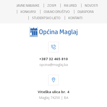
JAVNE NABAVKE
ZOSPI
RA URED
NOVOSTI
KONKURSI
CIVILNO DRUŠTVO
DIJASPORA
STUDENTSKO LJETO
KONTAKTI
+387 32 465 810
opcina@maglaj.ba
Viteška ulica br. 4
Maglaj 74250 | BA