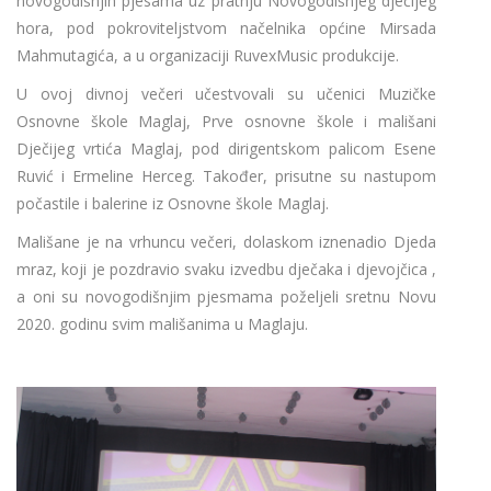
novogodišnjih pjesama uz pratnju Novogodišnjeg dječijeg
hora, pod pokroviteljstvom načelnika općine Mirsada
Mahmutagića, a u organizaciji RuvexMusic produkcije.
U ovoj divnoj večeri učestvovali su učenici Muzičke
Osnovne škole Maglaj, Prve osnovne škole i mališani
Dječijeg vrtića Maglaj, pod dirigentskom palicom Esene
Ruvić i Ermeline Herceg. Također, prisutne su nastupom
počastile i balerine iz Osnovne škole Maglaj.
Mališane je na vrhuncu večeri, dolaskom iznenadio Djeda
mraz, koji je pozdravio svaku izvedbu dječaka i djevojčica ,
a oni su novogodišnjim pjesmama poželjeli sretnu Novu
2020. godinu svim mališanima u Maglaju.