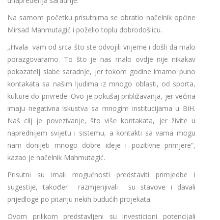
unapređenja saradnje.
Na samom početku prisutnima se obratio načelnik općine
Mirsad Mahmutagić i poželio toplu dobrodošlicu.
„Hvala vam od srca što ste odvojili vrijeme i došli da malo
porazgovaramo. To što je nas malo ovdje nije nikakav
pokazatelj slabe saradnje, jer tokom godine imamo puno
kontakata sa našim ljudima iz mnogo oblasti, od sporta,
kulture do privrede. Ovo je pokušaj približavanja, jer većina
imaju negativna iskustva sa mnogim institucijama u BiH.
Naš cilj je povezivanje, što više kontakata, jer živite u
naprednijem svijetu i sistemu, a kontakti sa vama mogu
nam donijeti mnogo dobre ideje i pozitivne primjere“,
kazao je načelnik Mahmutagić.
Prisutni su imali mogućnosti predstaviti primjedbe i
sugestije, također razmjenjivali su stavove i davali
prijedloge po pitanju nekih budućih projekata.
Ovom prilikom predstavljeni su investicioni potencijali