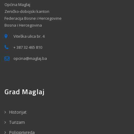
Općina Maglaj
Zeničko-dobojski kanton
Federacija Bosne i Hercegovine
Bosna i Hercegovina
Viteška ulica br. 4
+ 387 32 465 810
opcina@maglaj.ba
Grad Maglaj
Historijat
Turizam
Poljoprivreda