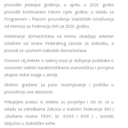
provodila jedanput godišnje, u aprilu, u 2020. godini
provoditi kontinuirano tokom cijele godine, u skladu sa
Programom i Planom provođenja statističkih istraživanja
od interesa za Federaciju BiH za 2020. godinu.
Anketiranje domaćinstava na terenu obavljaju anketari
ovlašteni od strane Federalnog zavoda za statistiku, a
provodi se uzorkom izabranih domaćinstava.
Osnovni cilj Ankete o radnoj snazi je dobijanje podataka o
osnovnim radnim karakteristikama stanovništva i procjena
ukupne radne snage u zemlji.
Molimo građane za puno razumjevanje i podršku u
provođenju ove aktivnosti.
Prikupljeni podaci iz Ankete su povjerljivi i isti će se u
skladu sa odredbama Zakona o statistici Federacije BiH (
„Službene novine FBIH“, br. 63/03 i 9/09 ) , koristiti
isključivo u statističke svrhe.