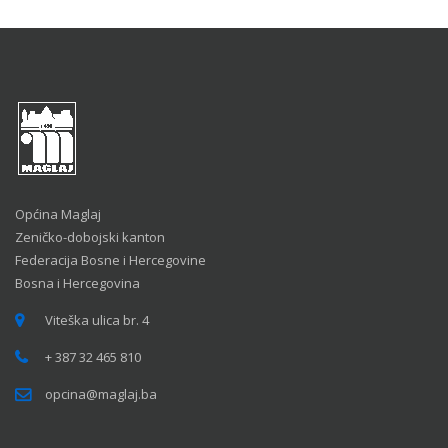
Općina Maglaj
Zeničko-dobojski kanton
Federacija Bosne i Hercegovine
Bosna i Hercegovina
Viteška ulica br. 4
+ 387 32 465 810
opcina@maglaj.ba