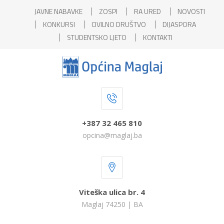
JAVNE NABAVKE
ZOSPI
RA URED
NOVOSTI
KONKURSI
CIVILNO DRUŠTVO
DIJASPORA
STUDENTSKO LJETO
KONTAKTI
+387 32 465 810
opcina@maglaj.ba
Viteška ulica br. 4
Maglaj 74250 | BA