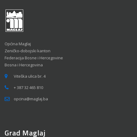
Općina Maglaj
Zeničko-dobojski kanton
Federacija Bosne i Hercegovine
Bosna i Hercegovina
Viteška ulica br. 4
+ 387 32 465 810
opcina@maglaj.ba
Grad Maglaj