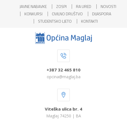
JAVNE NABAVKE
ZOSPI
RA URED
NOVOSTI
KONKURSI
CIVILNO DRUŠTVO
DIJASPORA
STUDENTSKO LJETO
KONTAKTI
+387 32 465 810
opcina@maglaj.ba
Viteška ulica br. 4
Maglaj 74250 | BA