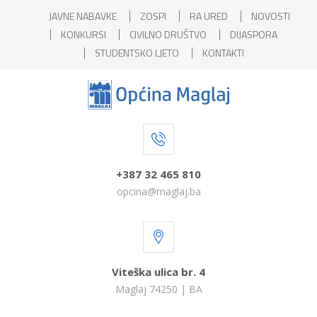
JAVNE NABAVKE
ZOSPI
RA URED
NOVOSTI
KONKURSI
CIVILNO DRUŠTVO
DIJASPORA
STUDENTSKO LJETO
KONTAKTI
+387 32 465 810
opcina@maglaj.ba
Viteška ulica br. 4
Maglaj 74250 | BA