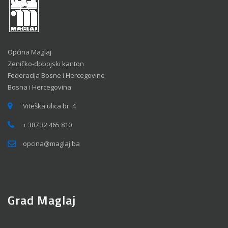
Općina Maglaj
Zeničko-dobojski kanton
Federacija Bosne i Hercegovine
Bosna i Hercegovina
Viteška ulica br. 4
+ 387 32 465 810
opcina@maglaj.ba
Grad Maglaj