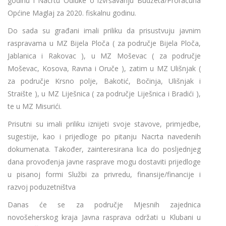
godinu i Nacrtu Odluke o izvršavanju Budžeta/Proračuna
Općine Maglaj za 2020. fiskalnu godinu.
Do sada su građani imali priliku da prisustvuju javnim
raspravama u MZ Bijela Ploča ( za područje Bijela Ploča,
Jablanica i Rakovac ), u MZ Moševac ( za područje
Moševac, Kosova, Ravna i Oruče ), zatim u MZ Ulišnjak (
za područje Krsno polje, Bakotić, Bočinja, Ulišnjak i
Straište ), u MZ Liješnica ( za područje Liješnica i Bradići ),
te u MZ Misurići.
Prisutni su imali priliku iznijeti svoje stavove, primjedbe,
sugestije, kao i prijedloge po pitanju Nacrta navedenih
dokumenata. Također, zainteresirana lica do posljednjeg
dana provođenja javne rasprave mogu dostaviti prijedloge
u pisanoj formi Službi za privredu, finansije/financije i
razvoj poduzetništva
Danas će se za područje Mjesnih zajednica
novošeherskog kraja Javna rasprava održati u Klubani u